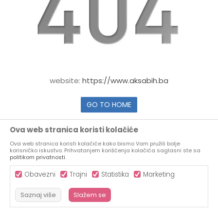
website:
https://www.aksabih.ba
GO TO HOME
Ova web stranica koristi kolačiće
Ova web stranica koristi kolačiće kako bismo Vam pružili bolje
korisničko iskustvo. Prihvatanjem korišćenja kolačića saglasni ste sa
politikom privatnosti
.
Obavezni
Trajni
Statistika
Marketing
Saznaj više
Slažem se