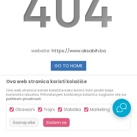
website:
https://www.aksabih.ba
GO TO HOME
Ova web stranica koristi kolačiće
Ova web stranica koristi kolačiće kako bismo Vam pružili bolje
korisničko iskustvo. Prihvatanjem korišćenja kolačića saglasni ste sa
politikom privatnosti
.
Obavezni
Trajni
Statistika
Marketing
Saznaj više
Slažem se