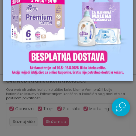
website:
https://www.aksabih.ba
GO TO HOME
Ova web stranica koristi kolačiće
Ova web stranica koristi kolačiće kako bismo Vam pružili bolje
korisničko iskustvo. Prihvatanjem korišćenja kolačića saglasni ste sa
politikom privatnosti
.
Obavezni
Trajni
Statistika
Marketing
Saznaj više
Slažem se