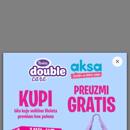
×
URL IS INCORECT