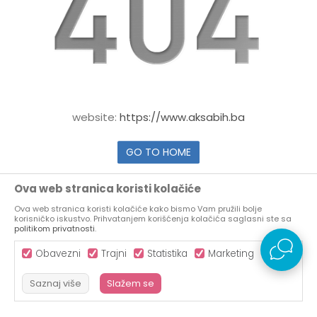
website:
https://www.aksabih.ba
GO TO HOME
Ova web stranica koristi kolačiće
Ova web stranica koristi kolačiće kako bismo Vam pružili bolje
korisničko iskustvo. Prihvatanjem korišćenja kolačića saglasni ste sa
politikom privatnosti
.
Obavezni
Trajni
Statistika
Marketing
Saznaj više
Slažem se