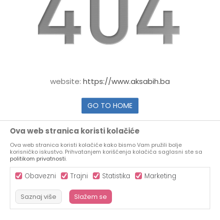
website:
https://www.aksabih.ba
GO TO HOME
Ova web stranica koristi kolačiće
Ova web stranica koristi kolačiće kako bismo Vam pružili bolje
korisničko iskustvo. Prihvatanjem korišćenja kolačića saglasni ste sa
politikom privatnosti
.
Obavezni
Trajni
Statistika
Marketing
Saznaj više
Slažem se