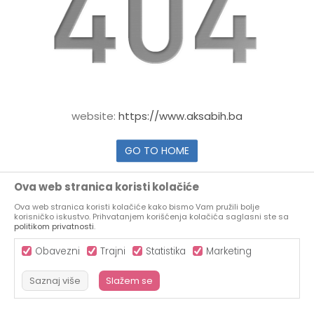
website:
https://www.aksabih.ba
GO TO HOME
Ova web stranica koristi kolačiće
Ova web stranica koristi kolačiće kako bismo Vam pružili bolje
korisničko iskustvo. Prihvatanjem korišćenja kolačića saglasni ste sa
politikom privatnosti
.
Obavezni
Trajni
Statistika
Marketing
Saznaj više
Slažem se