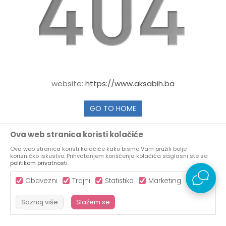
website:
https://www.aksabih.ba
GO TO HOME
Ova web stranica koristi kolačiće
Ova web stranica koristi kolačiće kako bismo Vam pružili bolje
korisničko iskustvo. Prihvatanjem korišćenja kolačića saglasni ste sa
politikom privatnosti
.
Obavezni
Trajni
Statistika
Marketing
Saznaj više
Slažem se