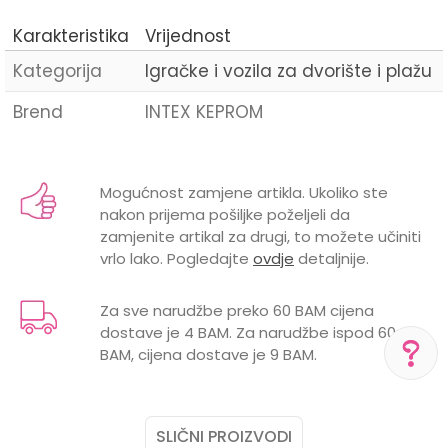
Karakteristika
Vrijednost
Kategorija
Igračke i vozila za dvorište i plažu
Brend
INTEX KEPROM
Ime/Nadimak
Mogućnost zamjene artikla. Ukoliko ste
nakon prijema pošiljke poželjeli da
Email
zamjenite artikal za drugi, to možete učiniti
vrlo lako. Pogledajte
ovdje
detaljnije.
Za sve narudžbe preko 60 BAM cijena
dostave je 4 BAM. Za narudžbe ispod 60
Poruka
BAM, cijena dostave je 9 BAM.
POMOĆ PRI KUPOVINI
SLIČNI PROIZVODI
Za više informacija,