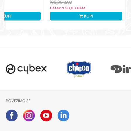
100,00
BAM
M
Ušteda
50,00
BAM
KUPI
KUPI
POVEŽIMO SE