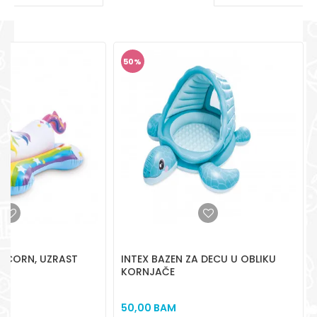
pomoć i porudžbine
+387 656-72209
POŠALJI
Radno vreme
Pon-Subota: 09:00-
50
%
15:00h
Pišite nam
aksaonlinebih@aksabih.ba
NICORN, UZRAST
INTEX BAZEN ZA DECU U OBLIKU
KORNJAČE
50,00
BAM