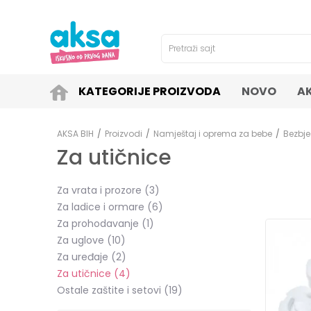
4H!
SIGURNO PLAĆANJE PLATNIM KARTICAMA!
Pretraži sajt
KATEGORIJE PROIZVODA
NOVO
A
AKSA BIH
Proizvodi
Namještaj i oprema za bebe
Bezbje
Za utičnice
Za vrata i prozore
(3)
Za ladice i ormare
(6)
Za prohodavanje
(1)
Za uglove
(10)
Za uređaje
(2)
Za utičnice
(4)
Ostale zaštite i setovi
(19)