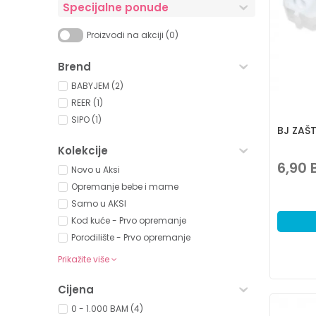
Specijalne ponude
Proizvodi na akciji (0)
Brend
BABYJEM (2)
REER (1)
SIPO (1)
BJ ZAŠT
Kolekcije
6,90
Novo u Aksi
Opremanje bebe i mame
Samo u AKSI
Kod kuće - Prvo opremanje
Porodilište - Prvo opremanje
Prikažite više
Cijena
0 - 1.000 BAM (4)