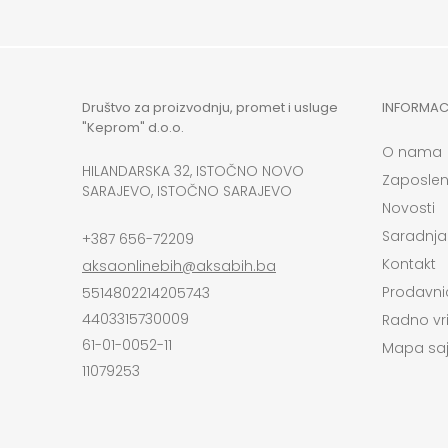
Društvo za proizvodnju, promet i usluge
INFORMAC
"Keprom" d.o.o.
O nama
HILANDARSKA 32, ISTOČNO NOVO
Zaposlen
SARAJEVO, ISTOČNO SARAJEVO
Novosti
Saradnja
+387 656-72209
Kontakt
aksaonlinebih@aksabih.ba
Prodavni
5514802214205743
4403315730009
Radno vr
61-01-0052-11
Mapa saj
11079253