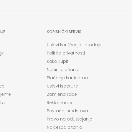
IJE
KORISNIČKI SERVIS
Uslovi korišćenja i prodaje
je
Politika privatnosti
Kako kupiti
Načini plaćanja
Plaćanje karticama
ce
Uslovi isporuke
ijeme
Zamjena robe
ta
Reklamacije
Povraćaj sredstava
Pravo na odustajanje
Najčešća pitanja