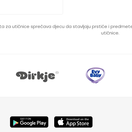
ta za utičnice sprečava djecu da stavljaju prstiće i predmete 
utičnice.