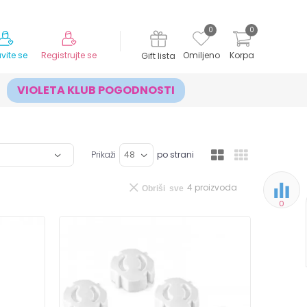
MOGUĆNOST ISPORUKE ZA 24H!
0
0
avite se
Registrujte se
Omiljeno
Korpa
Gift lista
VIOLETA KLUB POGODNOSTI
Prikaži
po strani
4
proizvoda
Obriši sve
0