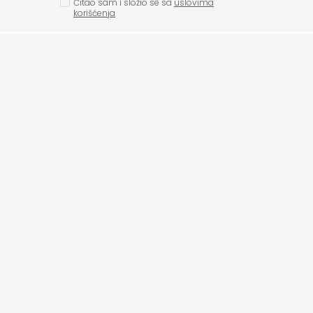
Čitao sam i složio se sa
uslovima
korišćenja