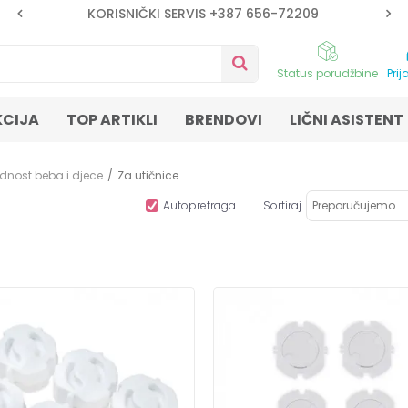
KORISNIČKI SERVIS +387 656-72209
Status porudžbine
Prij
KCIJA
TOP ARTIKLI
BRENDOVI
LIČNI ASISTENT
dnost beba i djece
Za utičnice
Autopretraga
Sortiraj