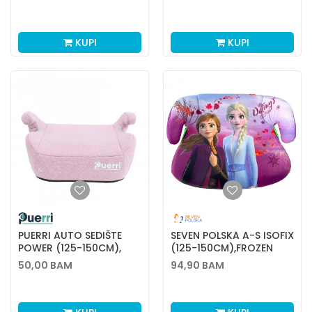
KUPI
KUPI
PUERRI AUTO SEDIŠTE
SEVEN POLSKA A-S ISOFIX
POWER (125-150CM),
(125-150CM),FROZEN
PINK
50,00
BAM
94,90
BAM