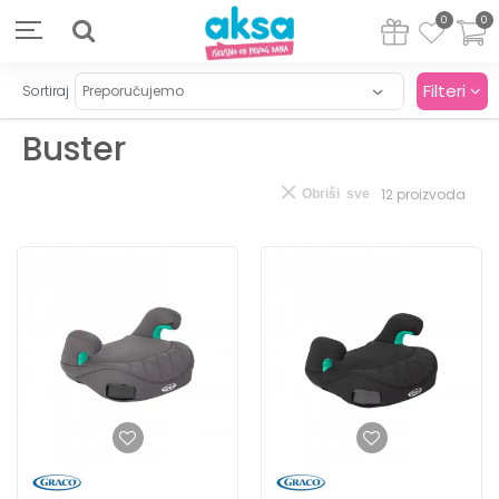
0
0
Filteri
Sortiraj
Buster
12
proizvoda
Obriši sve