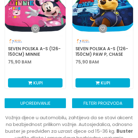
SEVEN POLSKA A-S (126-
SEVEN POLSKA A-S (126-
150CM) MINNIE
150CM) PAW P, CHASE
75,90
BAM
75,90
BAM
KUPI
KUPI
UPOREĐIVANJE
FILTERI PROIZVODA
Vožnja djece u automobilu, zahtijeva da se stavi akcent
na bezbjednost prilikom vožnje. Autosjedalica, odnosno
buster je predviđen za uzrast djece od 15-36 kg.
Buster
uzdiže dijete i omogućava bezbjedno vezivanje