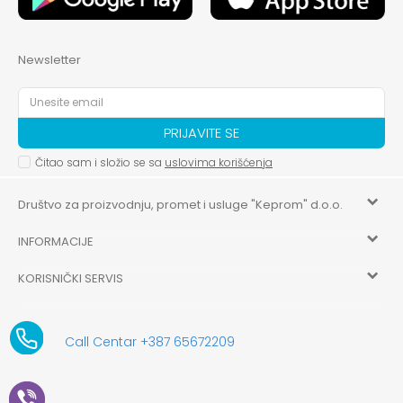
Newsletter
PRIJAVITE SE
Čitao sam i složio se sa
uslovima korišćenja
Društvo za proizvodnju, promet i usluge "Keprom" d.o.o.
INFORMACIJE
HILANDARSKA 32, ISTOČNO NOVO SARAJEVO, ISTOČNO
SARAJEVO
KORISNIČKI SERVIS
O nama
+387 656-72209
Uslovi korišćenja i prodaje
aksaonlinebih@aksabih.ba
Zaposlenje
Call Centar +387 65672209
5514802214205743
Politika privatnosti
Novosti
4403315730009
61-01-0052-11