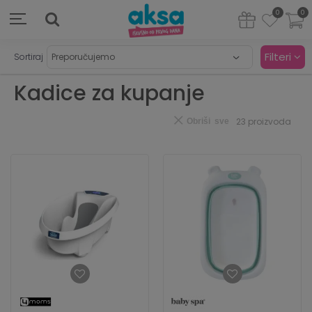
0
0
Filteri
Sortiraj
Kadice za kupanje
23
proizvoda
Obriši sve