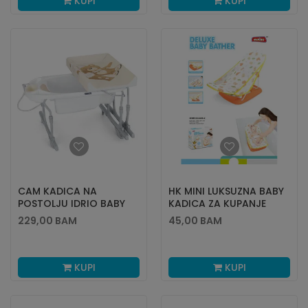
KUPI
KUPI
CAM KADICA NA
HK MINI LUKSUZNA BABY
POSTOLJU IDRIO BABY
KADICA ZA KUPANJE
ESTRAIBILE
229,00
BAM
45,00
BAM
KUPI
KUPI