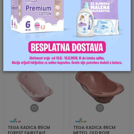
TEGA KADICA 102CM
TEGA KADICA 86CM
METEO, TURQUOISE
FOREST FAIRYTALE
25,90
BAM
22,90
BAM
KUPI
KUPI
TEGA KADICA 86CM
TEGA KADICA 86CM
FOREST FAIRYTALE
METEO, OLD ROSE