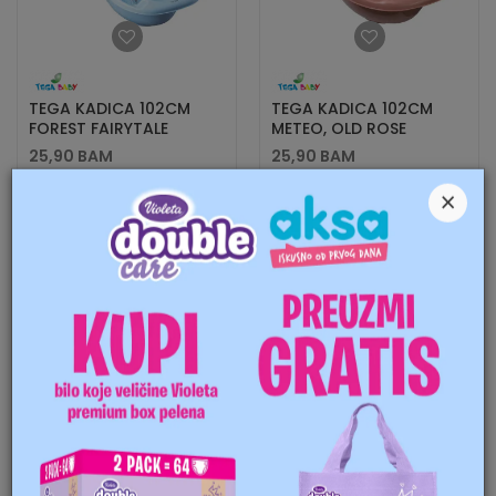
TEGA KADICA 102CM
TEGA KADICA 102CM
FOREST FAIRYTALE
METEO, OLD ROSE
25,90
BAM
25,90
BAM
×
KUPI
KUPI