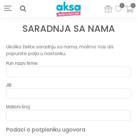
0
0
SARADNJA SA NAMA
Ukoliko želite saradnju sa nama, molimo Vas da
popunite polja u nastavku.
Pun naziv firme:
JIB:
Matični broj:
Podaci o potpisniku ugovora