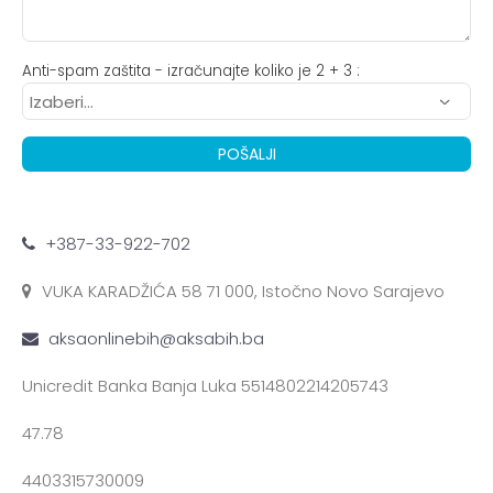
Anti-spam zaštita - izračunajte koliko je 2 + 3 :
POŠALJI
+387-33-922-702
VUKA KARADŽIĆA 58 71 000, Istočno Novo Sarajevo
aksaonlinebih@aksabih.ba
Unicredit Banka Banja Luka 5514802214205743
47.78
4403315730009