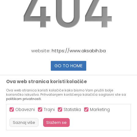
website:
https://www.aksabih.ba
GO TO HOME
Ova web stranica koristi kolačiće
Ova web stranica koristi kolačiće kako bismo Vam pružili bolje
korisničko iskustvo. Prihvatanjem korišćenja kolačića saglasni ste sa
politikom privatnosti
.
Obavezni
Trajni
Statistika
Marketing
Saznaj više
Slažem se