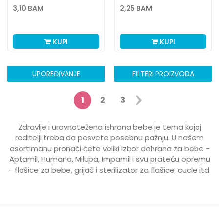
190G
3,10
BAM
2,25
BAM
KUPI
KUPI
UPOREĐIVANJE
FILTERI PROIZVODA
1
2
3
Zdravlje i uravnotežena ishrana bebe je tema kojoj
roditelji treba da posvete posebnu pažnju. U našem
asortimanu pronaći ćete veliki izbor dohrana za bebe -
Aptamil, Humana, Milupa, Impamil i svu prateću opremu
- flašice za bebe, grijač i sterilizator za flašice, cucle itd.