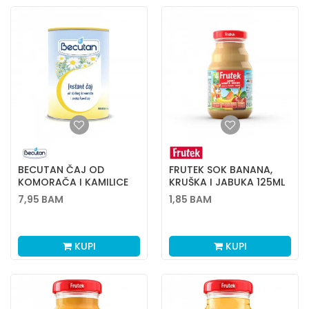
BECUTAN ČAJ OD
FRUTEK SOK BANANA,
KOMORAČA I KAMILICE
KRUŠKA I JABUKA 125ML
200G
7,95
BAM
1,85
BAM
KUPI
KUPI