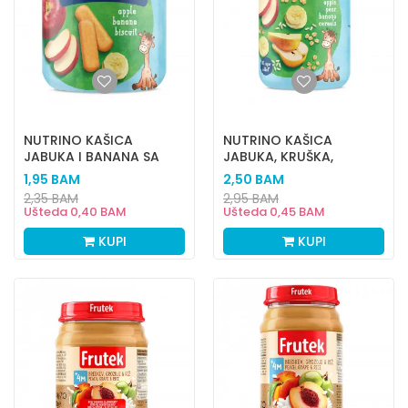
NUTRINO KAŠICA
NUTRINO KAŠICA
JABUKA I BANANA SA
JABUKA, KRUŠKA,
KEKSOM 125G
BANANA SA ŽITARICAMA
1,95
BAM
2,50
BAM
190G
2,35
BAM
2,95
BAM
Ušteda
0,40
BAM
Ušteda
0,45
BAM
KUPI
KUPI