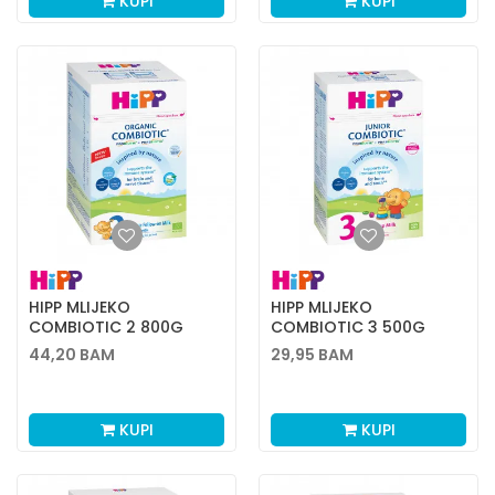
KUPI
KUPI
HIPP MLIJEKO
HIPP MLIJEKO
COMBIOTIC 2 800G
COMBIOTIC 3 500G
44,20
BAM
29,95
BAM
KUPI
KUPI