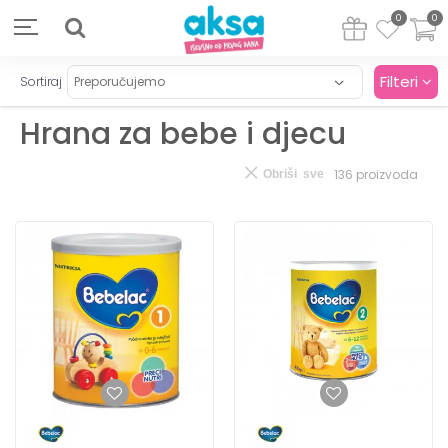
0
0
Filteri
Sortiraj
Hrana za bebe i djecu
136
proizvoda
Obriši sve