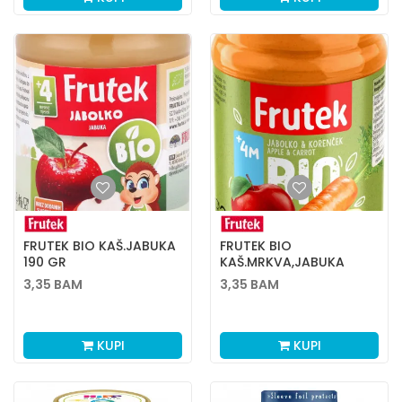
FRUTEK BIO KAŠ.JABUKA
FRUTEK BIO
190 GR
KAŠ.MRKVA,JABUKA
190G
3,35
BAM
3,35
BAM
KUPI
KUPI