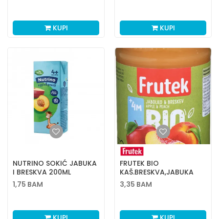
KUPI
KUPI
NUTRINO SOKIĆ JABUKA
FRUTEK BIO
I BRESKVA 200ML
KAŠ.BRESKVA,JABUKA
190GR
1,75
BAM
3,35
BAM
KUPI
KUPI