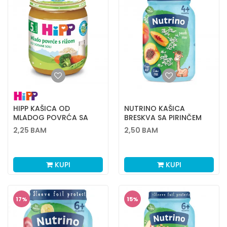
HIPP KAŠICA OD
NUTRINO KAŠICA
MLADOG POVRĆA SA
BRESKVA SA PIRINČEM
INTEGRALNIM PIRINČEM
190G
2,25
BAM
2,50
BAM
125GR
KUPI
KUPI
17
%
15
%