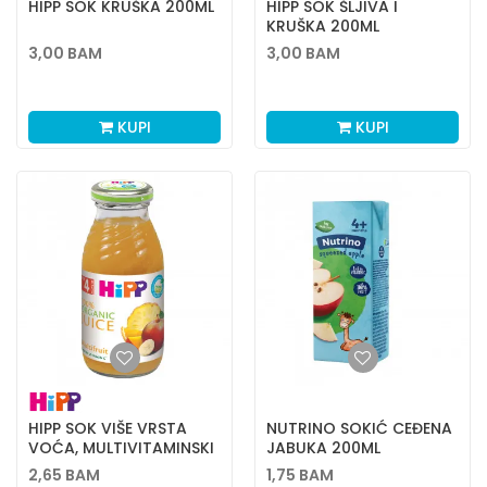
HIPP SOK KRUŠKA 200ML
HIPP SOK ŠLJIVA I
KRUŠKA 200ML
3,00
BAM
3,00
BAM
KUPI
KUPI
HIPP SOK VIŠE VRSTA
NUTRINO SOKIĆ CEĐENA
VOĆA, MULTIVITAMINSKI
JABUKA 200ML
200ML
2,65
BAM
1,75
BAM