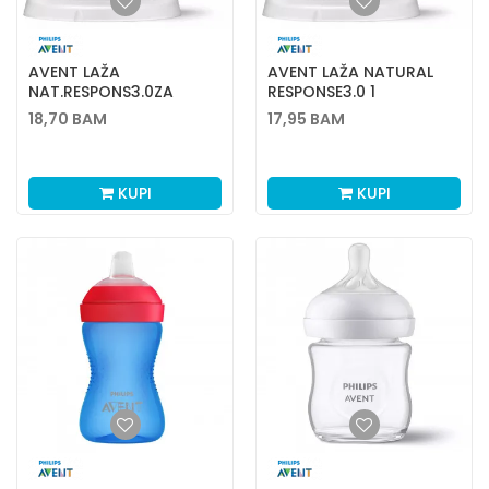
AVENT LAŽA
AVENT LAŽA NATURAL
NAT.RESPONS3.0ZA
RESPONSE3.0 1
GUSTU
KAP(0M+)SCY961/02
18,70
BAM
17,95
BAM
HRAN6M+SCY966/02
KUPI
KUPI