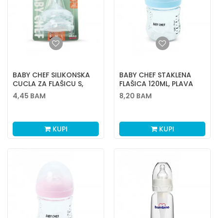
BABY CHEF SILIKONSKA
BABY CHEF STAKLENA
CUCLA ZA FLAŠICU S,
FLAŠICA 120ML, PLAVA
0M+
4,45
BAM
8,20
BAM
KUPI
KUPI