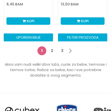
SIL,2M+,NEUTRAL
8,45
BAM
13,50
BAM
KUPI
KUPI
UPOREĐIVANJE
FILTERI PROIZVODA
1
2
3
Aksa vam nudi veliki izbor laža, cucle za bebe, termose i
termos torbe, flašice za bebe, kao i sve potrebne
dodatke iz ovog segmenta.