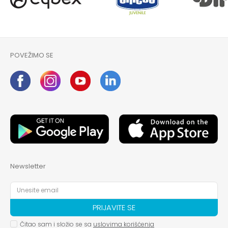
POVEŽIMO SE
Newsletter
PRIJAVITE SE
Čitao sam i složio se sa
uslovima korišćenja