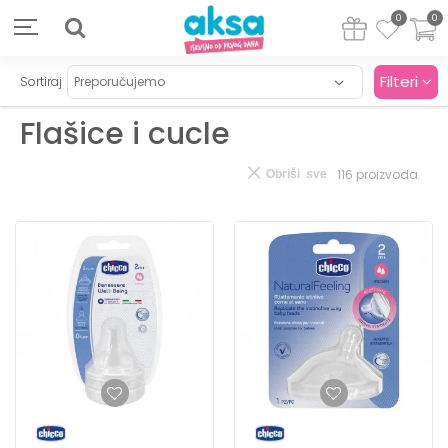
0
0
Filteri
Sortiraj
Flašice i cucle
116
proizvoda
Obriši sve