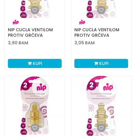
NIP CUCLA VENTILOM
NIP CUCLA VENTILOM
PROTIV GRČEVA
PROTIV GRČEVA
KAUČUK 1M 2KOM
KAUČUK 1S 2 KOM
3,90
BAM
3,05
BAM
KUPI
KUPI