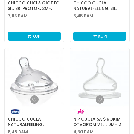
CHICCO CUCLA GIOTTO,
CHICCO CUCLA
SIL. SR. PROTOK, 2M+,
NATURALFEELING, SIL.
2KOM
2M+, 1 KOM
7,95
BAM
8,45
BAM
KUPI
KUPI
CHICCO CUCLA
NIP CUCLA SA ŠIROKIM
NATURALFEELING,
OTVOROM VEL L 0M+ 2
SILIKON, 0M+, 1 KOM
KOM
8,45
BAM
4,50
BAM