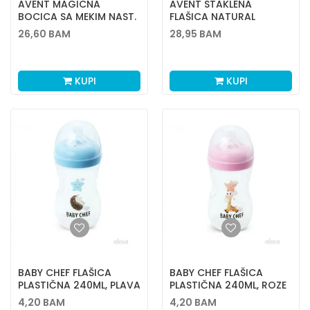
AVENT MAGICNA
AVENT STAKLENA
BOCICA SA MEKIM NAST.
FLAŠICA NATURAL
300ML, BOY 9M+
RESPONSE 120ML 0758
26,60
BAM
28,95
BAM
KUPI
KUPI
BABY CHEF FLAŠICA
BABY CHEF FLAŠICA
PLASTIČNA 240ML, PLAVA
PLASTIČNA 240ML, ROZE
4,20
BAM
4,20
BAM