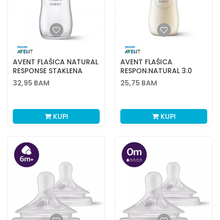
AVENT FLAŠICA NATURAL
AVENT FLAŠICA
RESPONSE STAKLENA
RESPON.NATURAL 3.0
240ML 0772
330ML SCY906/01
32,95
BAM
25,75
BAM
KUPI
KUPI