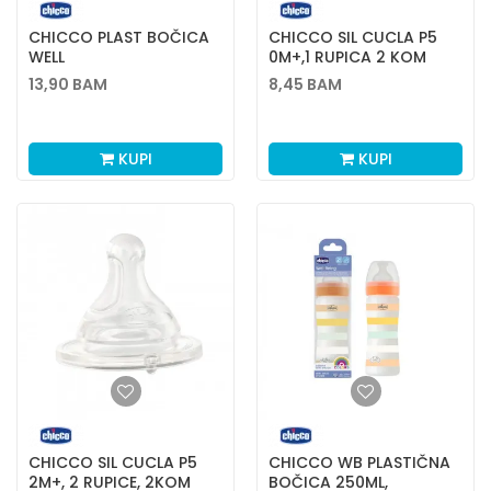
CHICCO PLAST BOČICA
CHICCO SIL CUCLA P5
WELL
0M+,1 RUPICA 2 KOM
BEING,ANTIC.330ML,4M+NEUT
13,90
BAM
8,45
BAM
KUPI
KUPI
CHICCO SIL CUCLA P5
CHICCO WB PLASTIČNA
2M+, 2 RUPICE, 2KOM
BOČICA 250ML,