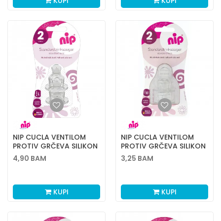
KUPI
KUPI
NIP CUCLA VENTILOM
NIP CUCLA VENTILOM
PROTIV GRČEVA SILIKON
PROTIV GRČEVA SILIKON
2L 2 KOM
2M 2 KOM
4,90
BAM
3,25
BAM
KUPI
KUPI