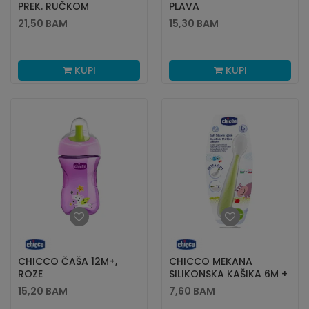
PREK. RUČKOM
PLAVA
350ML,24M+,ROZE
21,50
BAM
15,30
BAM
KUPI
KUPI
CHICCO ČAŠA 12M+,
CHICCO MEKANA
ROZE
SILIKONSKA KAŠIKA 6M +
ZELENA
15,20
BAM
7,60
BAM