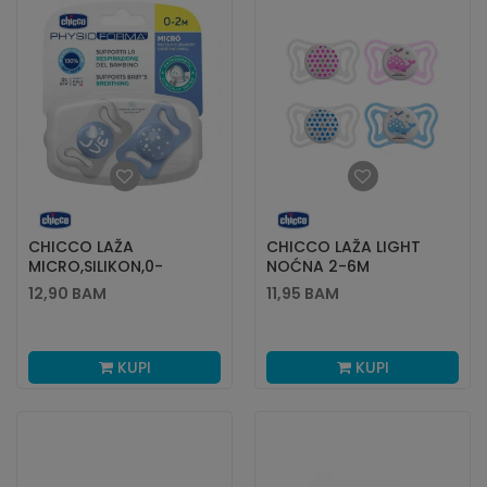
CHICCO LAŽA
CHICCO LAŽA LIGHT
MICRO,SILIKON,0-
NOĆNA 2-6M
2M,PLAVA,2KOM
12,90
BAM
11,95
BAM
KUPI
KUPI