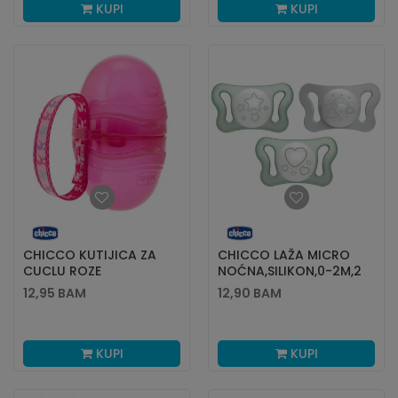
KUPI
KUPI
CHICCO KUTIJICA ZA
CHICCO LAŽA MICRO
CUCLU ROZE
NOĆNA,SILIKON,0-2M,2
KOM
12,95
BAM
12,90
BAM
KUPI
KUPI