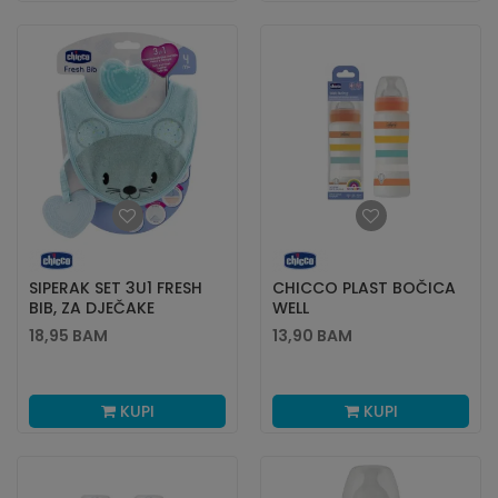
SIPERAK SET 3U1 FRESH
CHICCO PLAST BOČICA
BIB, ZA DJEČAKE
WELL
BEING,ANTIC.330ML,4M+NEU
18,95
BAM
13,90
BAM
KUPI
KUPI