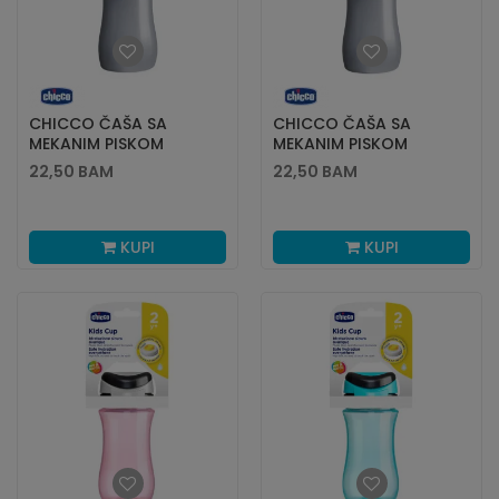
CHICCO ČAŠA SA
CHICCO ČAŠA SA
MEKANIM PISKOM
MEKANIM PISKOM
350ML,24M+,ROZE
350ML,24M+,ZELENA
22,50
BAM
22,50
BAM
KUPI
KUPI