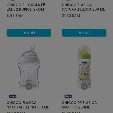
CHICCO SIL CUCLA P5
CHICCO FLAŠICA
2M+, 2 RUPICE, 2KOM
NATURALFEELING 250 ML,
SILIKON 0M+
8,45
BAM
21,90
BAM
KUPI
KUPI
CHICCO FLAŠICA
CHICCO PP FLAŠICA
NATURALFEELING 150 ML,
GIOTTO, 250ML,
SILIKON 0M+
KAUČUK, UNISEX