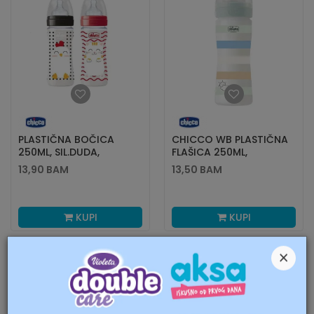
PLASTIČNA BOČICA
CHICCO WB PLASTIČNA
250ML, SIL.DUDA,
FLAŠICA 250ML,
POPFRIENDS
SILIKON,DEČ.
13,90
BAM
13,50
BAM
KUPI
KUPI
×