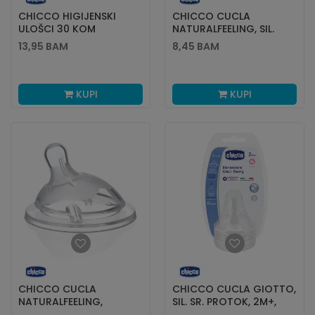
CHICCO HIGIJENSKI
CHICCO CUCLA
ULOŠCI 30 KOM
NATURALFEELING, SIL.
2M+, 1 KOM
13,95
BAM
8,45
BAM
KUPI
KUPI
CHICCO CUCLA
CHICCO CUCLA GIOTTO,
NATURALFEELING,
SIL. SR. PROTOK, 2M+,
SILIKON, 0M+, 1 KOM
2KOM