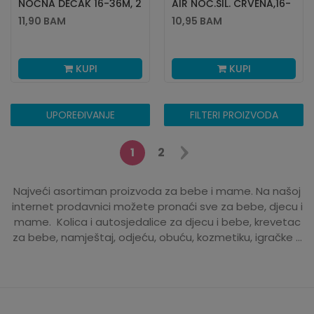
NOĆNA DEČAK 16-36M, 2
AIR NOĆ.SIL. CRVENA,16-
KOM
36M,2KOM
11,90
BAM
10,95
BAM
KUPI
KUPI
UPOREĐIVANJE
FILTERI PROIZVODA
1
2
Najveći asortiman proizvoda za bebe i mame. Na našoj
internet prodavnici možete pronaći sve za bebe, djecu i
mame. Kolica i autosjedalice za djecu i bebe, krevetac
za bebe, namještaj, odjeću, obuću, kozmetiku, igračke ...