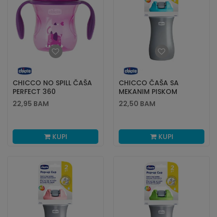
CHICCO NO SPILL ČAŠA
CHICCO ČAŠA SA
PERFECT 360
MEKANIM PISKOM
STEPENI,12+,ROZE
350ML,24M+,PLAVA
22,95
BAM
22,50
BAM
KUPI
KUPI