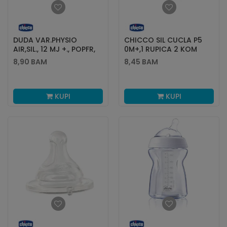
DUDA VAR.PHYSIO
CHICCO SIL CUCLA P5
AIR,SIL., 12 MJ +., POPFR,
0M+,1 RUPICA 2 KOM
1KOM
8,90
BAM
8,45
BAM
KUPI
KUPI