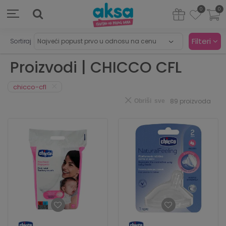
0
0
Filteri
Sortiraj
Proizvodi | CHICCO CFL
chicco-cfl
89
proizvoda
Obriši sve