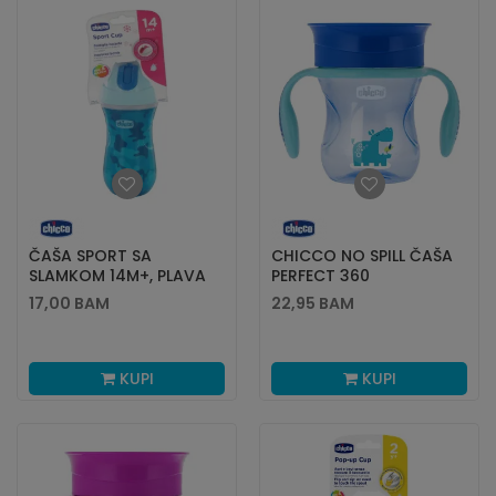
ČAŠA SPORT SA
CHICCO NO SPILL ČAŠA
SLAMKOM 14M+, PLAVA
PERFECT 360
STEPENI,12+,PLAVA
17,00
BAM
22,95
BAM
KUPI
KUPI