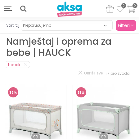
0
0
Filteri
Sortiraj
Namještaj i oprema za
bebe | HAUCK
hauck
17
proizvoda
Obriši sve
32
%
31
%