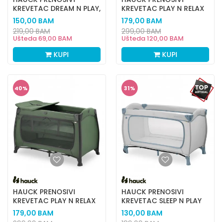
KREVETAC DREAM N PLAY,
KREVETAC PLAY N RELAX
MINNIE
CENTER, BLUE
150,00
BAM
179,00
BAM
219,00
BAM
299,00
BAM
Ušteda
69,00
BAM
Ušteda
120,00
BAM
KUPI
KUPI
40
%
31
%
HAUCK PRENOSIVI
HAUCK PRENOSIVI
KREVETAC PLAY N RELAX
KREVETAC SLEEP N PLAY
CENTER,GREEN
GO PLUS,BLUE
179,00
BAM
130,00
BAM