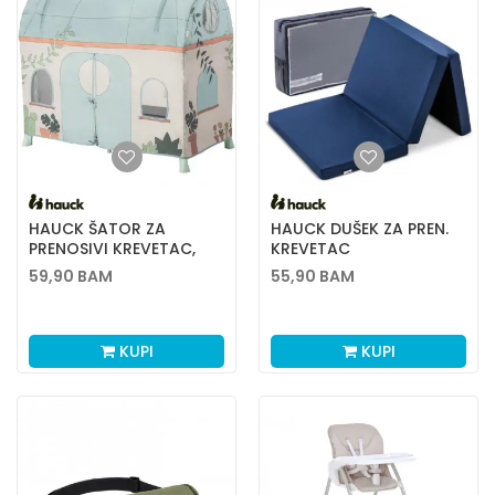
HAUCK ŠATOR ZA
HAUCK DUŠEK ZA PREN.
PRENOSIVI KREVETAC,
KREVETAC
PLANTS
SLEEPER,120X60, NAVY
59,90
BAM
55,90
BAM
KUPI
KUPI