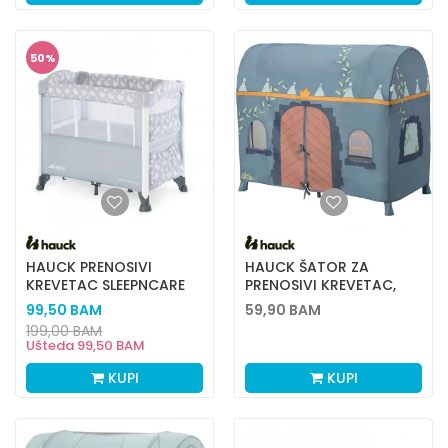
50
%
HAUCK PRENOSIVI
HAUCK ŠATOR ZA
KREVETAC SLEEPNCARE
PRENOSIVI KREVETAC,
PLUS,TEDDYGREY
PALACE
99,50
BAM
59,90
BAM
199,00
BAM
Ušteda
99,50
BAM
KUPI
KUPI