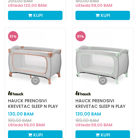
299,00
BAM
189,00
BAM
Ušteda
120,00
BAM
Ušteda
59,00
BAM
KUPI
KUPI
31
%
31
%
HAUCK PRENOSIVI
HAUCK PRENOSIVI
KREVETAC SLEEP N PLAY
KREVETAC SLEEP N PLAY
GO PLUS,CORK
GO PLUS,MINT
130,00
BAM
130,00
BAM
189,00
BAM
189,00
BAM
Ušteda
59,00
BAM
Ušteda
59,00
BAM
KUPI
KUPI