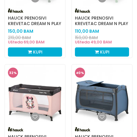
HAUCK PRENOSIVI
HAUCK PRENOSIVI
KREVETAC DREAM N PLAY
KREVETAC DREAM N PLAY
PLUS, POOH
PLUS,MINT
150,00
BAM
110,00
BAM
219,00
BAM
159,00
BAM
Ušteda
69,00
BAM
Ušteda
49,00
BAM
KUPI
KUPI
32
%
40
%
HAUCK PRENOSIVI
HAUCK PRENOSIVI