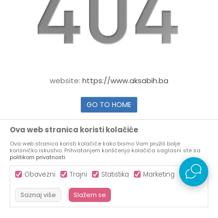
website:
https://www.aksabih.ba
GO TO HOME
Ova web stranica koristi kolačiće
Ova web stranica koristi kolačiće kako bismo Vam pružili bolje
korisničko iskustvo. Prihvatanjem korišćenja kolačića saglasni ste sa
politikom privatnosti
.
Obavezni
Trajni
Statistika
Marketing
Saznaj više
Slažem se