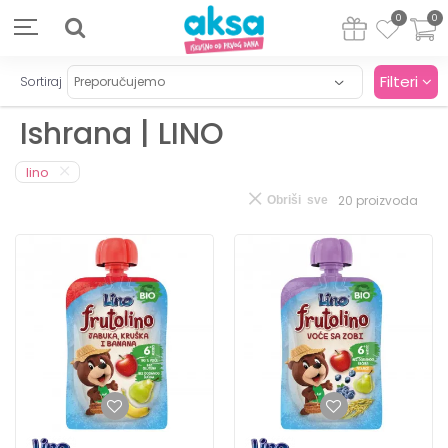
0
0
Filteri
Sortiraj
Ishrana | LINO
lino
20
proizvoda
Obriši sve