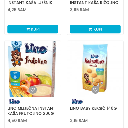
INSTANT KAŠA LJEŠNIK
INSTANT KAŠA RIŽOLINO
ČOKOLINO 200G
150G
4,25
BAM
3,95
BAM
KUPI
KUPI
LINO MLIJEČNA INSTANT
LINO BABY KEKSIĆ 140G
KAŠA FRUTOLINO 200G
4,50
BAM
2,15
BAM