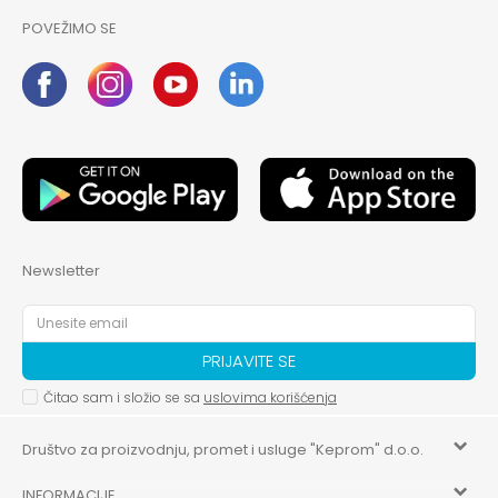
POVEŽIMO SE
Newsletter
PRIJAVITE SE
Čitao sam i složio se sa
uslovima korišćenja
Društvo za proizvodnju, promet i usluge "Keprom" d.o.o.
INFORMACIJE