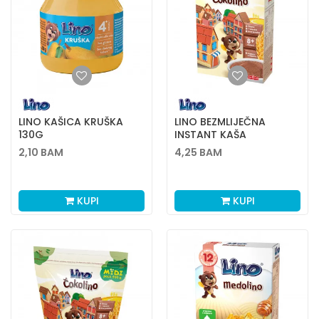
LINO KAŠICA KRUŠKA
LINO BEZMLIJEČNA
130G
INSTANT KAŠA
ČOKOLINO 200G
2,10
BAM
4,25
BAM
KUPI
KUPI