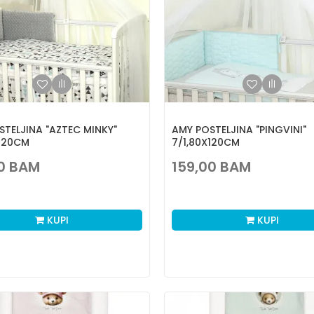
STELJINA "AZTEC MINKY"
AMY POSTELJINA "PINGVINI"
X120CM
7/1,80X120CM
0
BAM
159,00
BAM
KUPI
KUPI