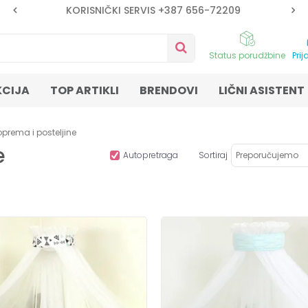
KORISNIČKI SERVIS +387 656-72209
Status porudžbine
Prij
KCIJA
TOP ARTIKLI
BRENDOVI
LIČNI ASISTENT
oprema i posteljine
e
Autopretraga
Sortiraj