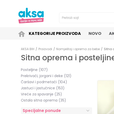
4H!
SIGURNO PLAĆANJE PLATNIM KARTICAMA!
Pretraži sajt
KATEGORIJE PROIZVODA
NOVO
A
AKSA BIH
Proizvodi
Namještaj i oprema za bebe
Sitna 
Sitna oprema i posteljin
Posteljine
(107)
Prekrivači, jorgani i deke
(121)
Čaršavi i podmetači
(104)
Jastuci i jastučnice
(153)
Vreće za spavanje
(25)
Ostala sitna oprema
(35)
Specijalne ponude