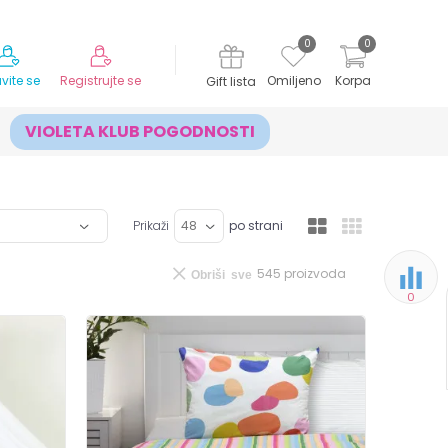
MOGUĆNOST ISPORUKE ZA 24H!
0
0
avite se
Registrujte se
Omiljeno
Korpa
Gift lista
VIOLETA KLUB POGODNOSTI
Prikaži
po strani
545
proizvoda
Obriši sve
0