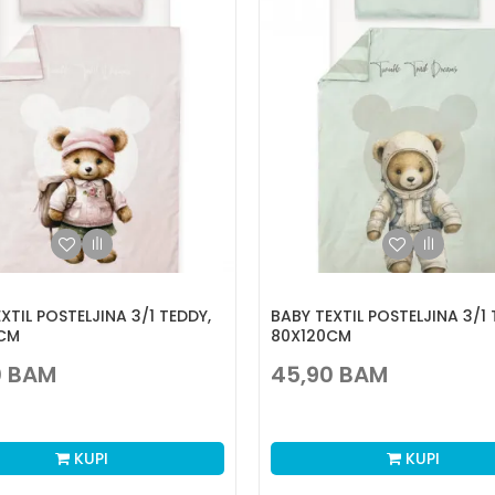
XTIL POSTELJINA 3/1 TEDDY,
BABY TEXTIL POSTELJINA 3/1 
CM
80X120CM
0
BAM
45,90
BAM
KUPI
KUPI