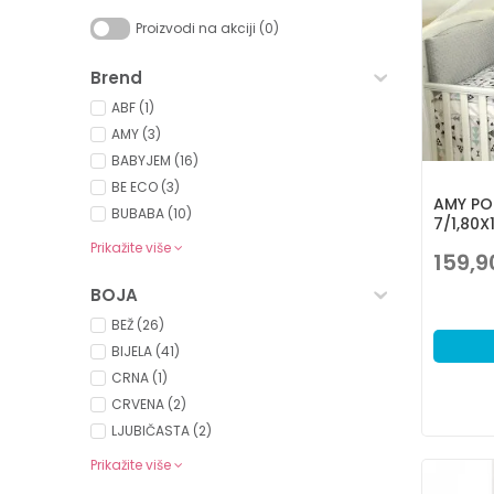
Proizvodi na akciji (0)
Brend
ABF (1)
AMY (3)
BABYJEM (16)
BE ECO (3)
AMY PO
BUBABA (10)
7/1,80
Prikažite više
159,9
BOJA
BEŽ (26)
BIJELA (41)
CRNA (1)
CRVENA (2)
LJUBIČASTA (2)
Prikažite više