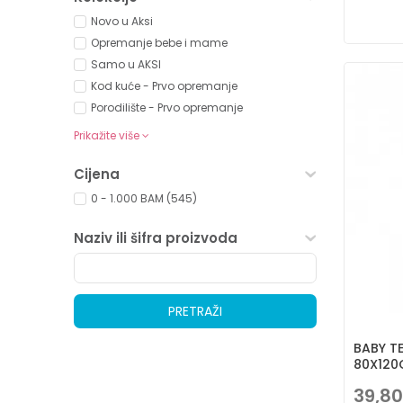
Novo u Aksi
Opremanje bebe i mame
Samo u AKSI
Kod kuće - Prvo opremanje
Porodilište - Prvo opremanje
Prikažite više
Cijena
0 - 1.000 BAM (545)
Naziv ili šifra proizvoda
PRETRAŽI
BABY TE
80X120
39,80