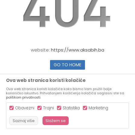
website:
https://www.aksabih.ba
GO TO HOME
Ova web stranica koristi kolačiće
Ova web stranica koristi kolačiće kako bismo Vam pružili bolje
korisničko iskustvo. Prihvatanjem korišćenja kolačića saglasni ste sa
politikom privatnosti
.
Obavezni
Trajni
Statistika
Marketing
Saznaj više
Slažem se