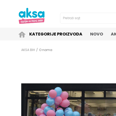
4H!
SIGURNO PLAĆANJE PLATNIM KARTICAMA!
Pretraži sajt
KATEGORIJE PROIZVODA
NOVO
A
AKSA BIH
O nama