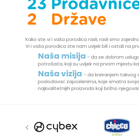
Kako ste vi i vaša porodica rasli, rasli smo zajed
Vi i vaša porodica ste nam uvijek bili i ostali na
Naša misija
- da se dobrom uslugo
potrošača, koji su uvijek na prvom mjestu ka
Naša vizija
- da kreiranjem takvog 
poslodavac zaposlenima, koje smatra svojo
najkvalitetnijih proizvoda koji brižno njego