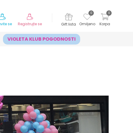
MOGUĆNOST ISPORUKE ZA 24H!
0
0
avite se
Registrujte se
Omiljeno
Korpa
Gift lista
VIOLETA KLUB POGODNOSTI