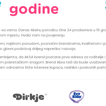
no sa vama. Danas Aksinu porodicu čine 24 prodavnice u 16 grad
 prvom mjestu. Hvala Vam na povjerenju
m, najširom ponudom, poznatim brendovima, kvalitetom i pr
o glavni podsticaj daljeg napretka i razvoja.
ambijenta, da AKSA brend postane prva adresa za roditelje i
m pokretačkom snagom. Brend Aksa teži da bude uvažavan i
vanim odnosima štite interese kupaca, radnika i poslovnih part