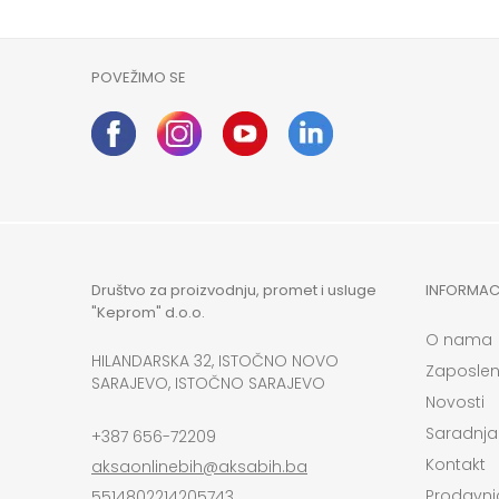
POVEŽIMO SE
Društvo za proizvodnju, promet i usluge
INFORMAC
"Keprom" d.o.o.
O nama
HILANDARSKA 32, ISTOČNO NOVO
Zaposlen
SARAJEVO, ISTOČNO SARAJEVO
Novosti
Saradnja
+387 656-72209
Kontakt
aksaonlinebih@aksabih.ba
Prodavni
5514802214205743