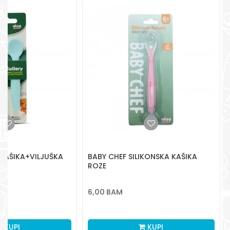
Radno vreme
Pon-Subota: 09:00-
15:00h
Pišite nam
aksaonlinebih@aksabih.ba
 KAŠIKA+VILJUŠKA
BABY CHEF SILIKONSKA KAŠIKA
ROZE
6,00
BAM
KUPI
KUPI