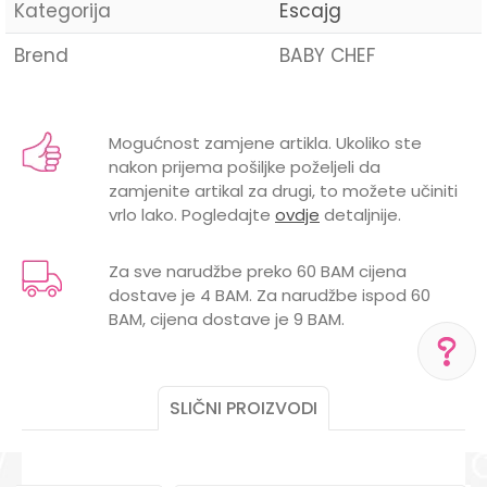
Kategorija
Escajg
Brend
BABY CHEF
Ime/Nadimak
Mogućnost zamjene artikla. Ukoliko ste
nakon prijema pošiljke poželjeli da
Email
zamjenite artikal za drugi, to možete učiniti
vrlo lako. Pogledajte
ovdje
detaljnije.
Za sve narudžbe preko 60 BAM cijena
dostave je 4 BAM. Za narudžbe ispod 60
Poruka
BAM, cijena dostave je 9 BAM.
SLIČNI PROIZVODI
POMOĆ PRI KUPOVINI
Za više informacija,
pomoć i porudžbine
POŠALJI
+387 656-72209