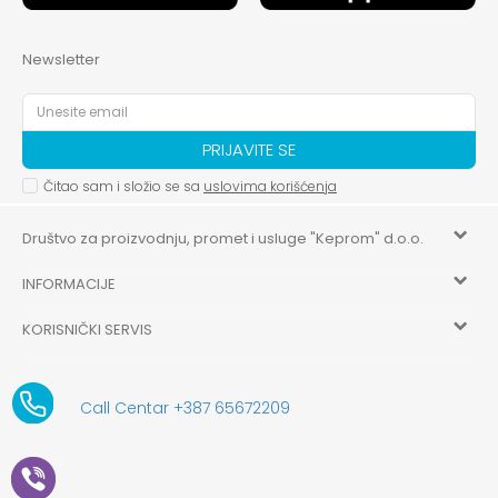
Newsletter
PRIJAVITE SE
Čitao sam i složio se sa
uslovima korišćenja
Društvo za proizvodnju, promet i usluge "Keprom" d.o.o.
INFORMACIJE
HILANDARSKA 32, ISTOČNO NOVO SARAJEVO, ISTOČNO
SARAJEVO
KORISNIČKI SERVIS
O nama
+387 656-72209
Uslovi korišćenja i prodaje
aksaonlinebih@aksabih.ba
Zaposlenje
Call Centar +387 65672209
5514802214205743
Politika privatnosti
Novosti
4403315730009
61-01-0052-11
Kako kupiti
Saradnja