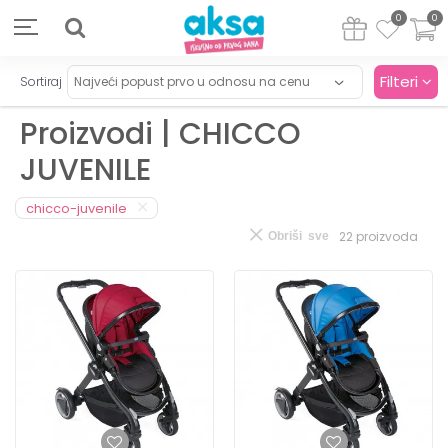
0
0
Filteri
Sortiraj
Proizvodi | CHICCO
JUVENILE
chicco-juvenile
22
proizvoda
Obriši sve