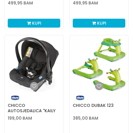
0/1 (0-18 KG)
BLACK
499,95
BAM
499,95
BAM
KUPI
KUPI
CHICCO
CHICCO DUBAK 123
AUTOSJEDALICA "KAILY
SA BAZOM BEST FRIEND
199,00
BAM
385,00
BAM
PRO