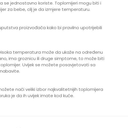
 se jednostavno koriste. Toplomijeri mogu biti i
mijer za bebe, cilj je da izmjere temperaturu.
uputstva proizvođača kako bi pravilno upotrijebili
r visoka temperatura može da ukaže na određenu
ovano, ima groznicu ili druge simptome, to može biti
oplomijer. Uvijek se možete posavjetovati sa
 nabavite.
ožete naći veliki izbor najkvalitetnijih toplomijera
ruka je da ih uvijek imate kod kuće.