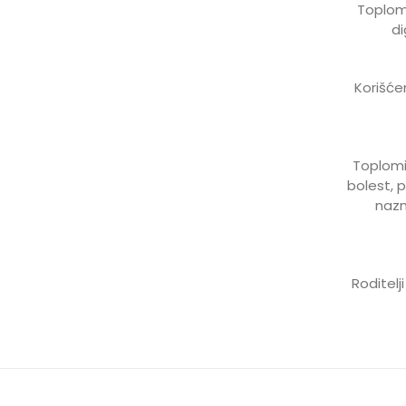
Toplomi
di
Korišće
Toplomi
bolest, p
nazn
Roditelj