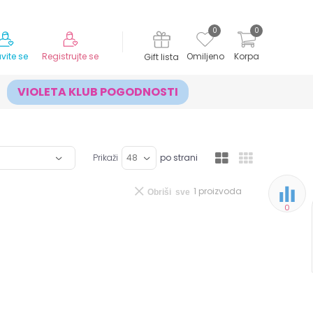
MOGUĆNOST ISPORUKE ZA 24H!
0
0
avite se
Registrujte se
Omiljeno
Korpa
Gift lista
VIOLETA KLUB POGODNOSTI
Prikaži
po strani
1
proizvoda
Obriši sve
0