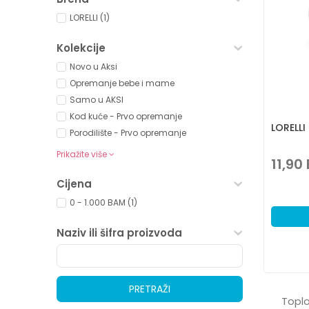
LORELLI (1)
Kolekcije
Novo u Aksi
Opremanje bebe i mame
Samo u AKSI
Kod kuće - Prvo opremanje
LORELL
Porodilište - Prvo opremanje
Prikažite više
11,90
Cijena
0 - 1.000 BAM (1)
Naziv ili šifra proizvoda
PRETRAŽI
Toplo