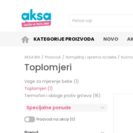
4H!
SIGURNO PLAĆANJE PLATNIM KARTICAMA!
Pretraži sajt
KATEGORIJE PROIZVODA
NOVO
A
AKSA BIH
Proizvodi
Namještaj i oprema za bebe
Kućna
Toplomjeri
Vage za mjerenje bebe
(1)
Toplomjeri
(1)
Termofori i obloge protiv grčeva
(16)
Specijalne ponude
Proizvodi na akciji (0)
Brend