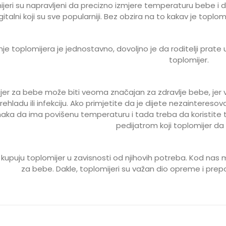
jeri su napravljeni da precizno izmjere temperaturu bebe i da
gitalni koji su sve popularniji. Bez obzira na to kakav je toplo
nje toplomijera je jednostavno, dovoljno je da roditelji prate 
toplomijer.
jer za bebe može biti veoma značajan za zdravlje bebe, je
rehladu ili infekciju. Ako primjetite da je dijete nezainteres
aka da ima povišenu temperaturu i tada treba da koristite t
pedijatrom koji toplomijer da
i kupuju toplomijer u zavisnosti od njihovih potreba. Kod nas m
za bebe. Dakle, toplomijeri su važan dio opreme i prepo