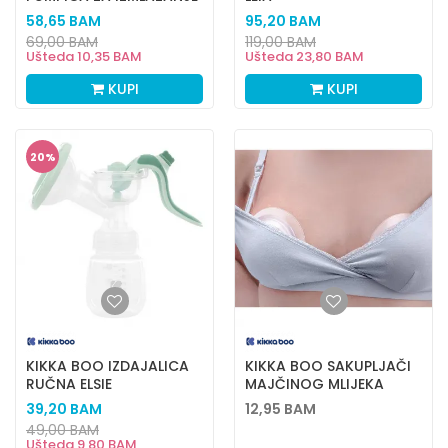
MLEKA150ML
58,65
BAM
95,20
BAM
69,00
BAM
119,00
BAM
Ušteda
10,35
BAM
Ušteda
23,80
BAM
KUPI
KUPI
20
%
KIKKA BOO IZDAJALICA
KIKKA BOO SAKUPLJAČI
RUČNA ELSIE
MAJČINOG MLIJEKA
2KOM
39,20
BAM
12,95
BAM
49,00
BAM
Ušteda
9,80
BAM