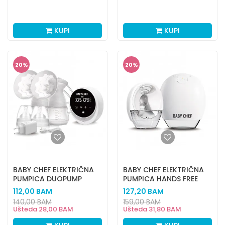
MOTION
KUPI
KUPI
20
%
20
%
BABY CHEF ELEKTRIČNA
BABY CHEF ELEKTRIČNA
PUMPICA DUOPUMP
PUMPICA HANDS FREE
GOPUMP
112,00
BAM
127,20
BAM
140,00
BAM
159,00
BAM
Ušteda
28,00
BAM
Ušteda
31,80
BAM