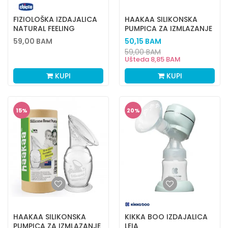
FIZIOLOŠKA IZDAJALICA
HAAKAA SILIKONSKA
NATURAL FEELING
PUMPICA ZA IZMLAZANJE
MLEKA100ML
59,00
BAM
50,15
BAM
59,00
BAM
Ušteda
8,85
BAM
KUPI
KUPI
15
%
20
%
HAAKAA SILIKONSKA
KIKKA BOO IZDAJALICA
PUMPICA ZA IZMLAZANJE
LEIA