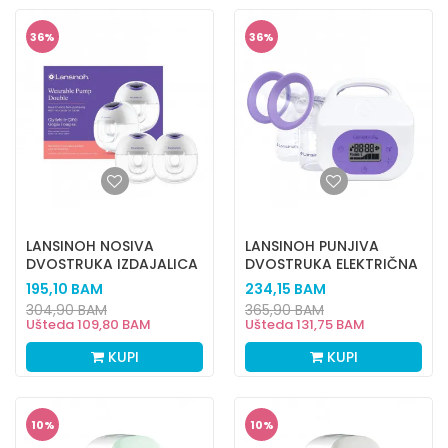
36
%
36
%
LANSINOH NOSIVA
LANSINOH PUNJIVA
DVOSTRUKA IZDAJALICA
DVOSTRUKA ELEKTRIČNA
IZDAJALICA
195,10
BAM
234,15
BAM
304,90
BAM
365,90
BAM
Ušteda
109,80
BAM
Ušteda
131,75
BAM
KUPI
KUPI
10
%
10
%