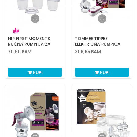
NIP FIRST MOMENTS
TOMMEE TIPPEE
RUČNA PUMPICA ZA
ELEKTRIČNA PUMPICA
MLIJEKO
MADE FOR ME
70,50
BAM
309,95
BAM
KUPI
KUPI