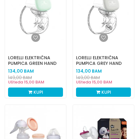
LORELLI ELEKTRIČNA
LORELLI ELEKTRIČNA
PUMPICA GREEN HAND
PUMPICA GREY HAND
FREE
FREE
134,00
BAM
134,00
BAM
149,00
BAM
149,00
BAM
Ušteda
15,00
BAM
Ušteda
15,00
BAM
KUPI
KUPI