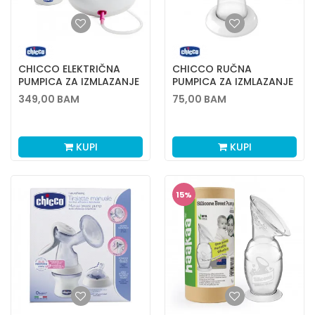
CHICCO ELEKTRIČNA
CHICCO RUČNA
PUMPICA ZA IZMLAZANJE
PUMPICA ZA IZMLAZANJE
GRUDI
MLIJEKA WELLBEING
349,00
BAM
75,00
BAM
KUPI
KUPI
15
%