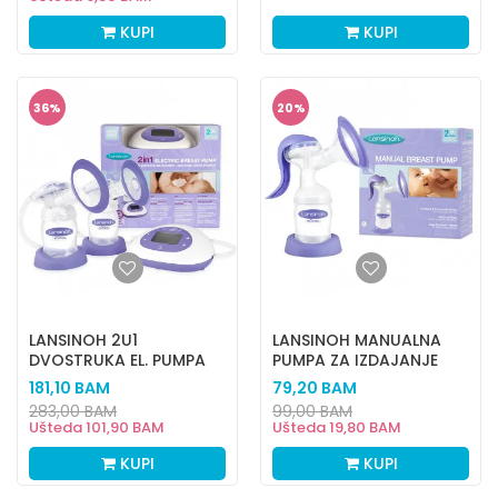
KUPI
KUPI
36
%
20
%
LANSINOH 2U1
LANSINOH MANUALNA
DVOSTRUKA EL. PUMPA
PUMPA ZA IZDAJANJE
ZA IZDAJANJE
181,10
BAM
79,20
BAM
283,00
BAM
99,00
BAM
Ušteda
101,90
BAM
Ušteda
19,80
BAM
KUPI
KUPI