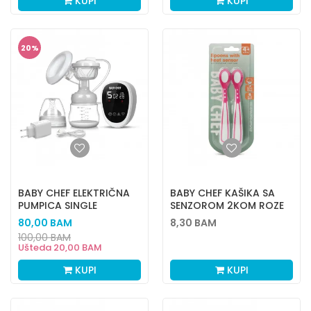
KUPI
KUPI
20
%
BABY CHEF ELEKTRIČNA
BABY CHEF KAŠIKA SA
PUMPICA SINGLE
SENZOROM 2KOM ROZE
EASYPUMP
80,00
BAM
8,30
BAM
100,00
BAM
Ušteda
20,00
BAM
KUPI
KUPI