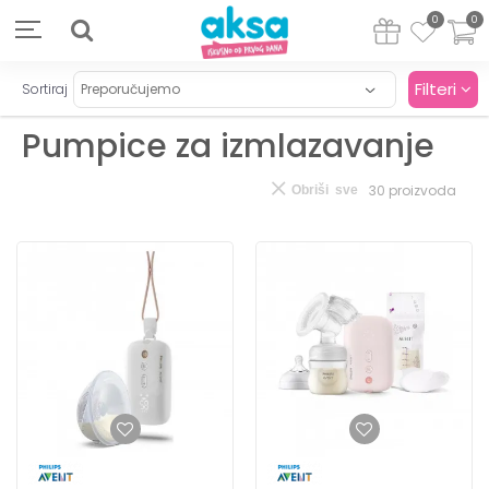
0
0
Filteri
Sortiraj
Pumpice za izmlazavanje
30
proizvoda
Obriši sve