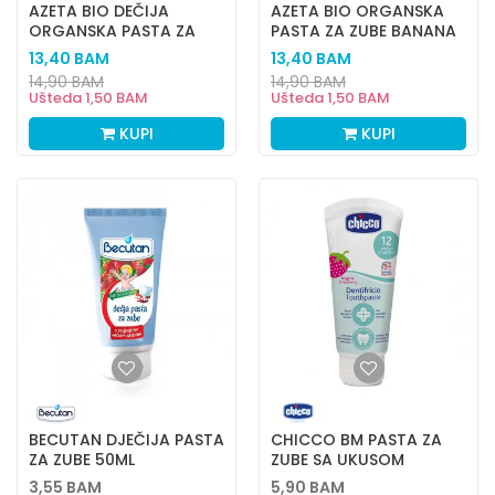
AZETA BIO DEČIJA
AZETA BIO ORGANSKA
ORGANSKA PASTA ZA
PASTA ZA ZUBE BANANA
ZUBE MENTA 50ML
0-36M 50ML
13,40
BAM
13,40
BAM
14,90
BAM
14,90
BAM
Ušteda
1,50
BAM
Ušteda
1,50
BAM
KUPI
KUPI
BECUTAN DJEČIJA PASTA
CHICCO BM PASTA ZA
ZA ZUBE 50ML
ZUBE SA UKUSOM
JAGODE 50ML,
3,55
BAM
5,90
BAM