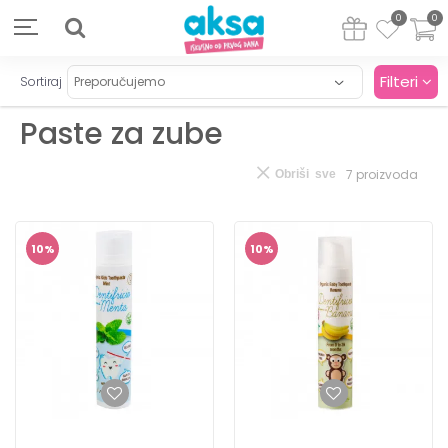
0
0
Filteri
Sortiraj
Paste za zube
7
proizvoda
Obriši sve
10
%
10
%