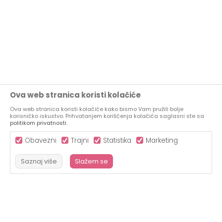
Ova web stranica koristi kolačiće
Ova web stranica koristi kolačiće kako bismo Vam pružili bolje
korisničko iskustvo. Prihvatanjem korišćenja kolačića saglasni ste sa
politikom privatnosti
.
Obavezni
Trajni
Statistika
Marketing
Saznaj više
Slažem se
Obavezni
Trajni
Statistika