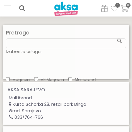
0
0
Pretraga
Izaberite uslugu:
Magacin
VP Magacin
Multibrand
AKSA SARAJEVO
Multibrand
Kurta Schorka 28, retail park Bingo
Grad:
Sarajevo
033/764-766