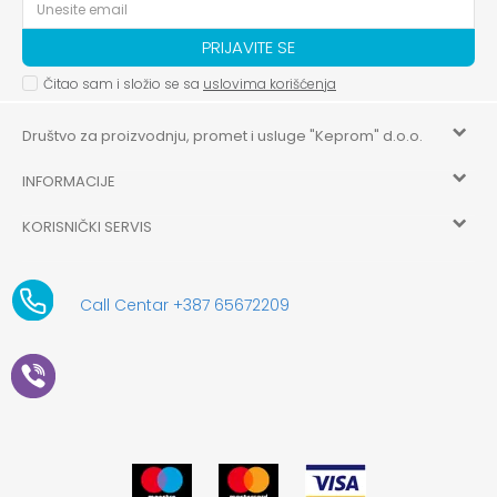
PRIJAVITE SE
Čitao sam i složio se sa
uslovima korišćenja
Društvo za proizvodnju, promet i usluge "Keprom" d.o.o.
INFORMACIJE
HILANDARSKA 32, ISTOČNO NOVO SARAJEVO, ISTOČNO
SARAJEVO
KORISNIČKI SERVIS
O nama
+387 656-72209
Uslovi korišćenja i prodaje
aksaonlinebih@aksabih.ba
Zaposlenje
Call Centar +387 65672209
5514802214205743
Politika privatnosti
Novosti
4403315730009
61-01-0052-11
Kako kupiti
Saradnja
11079253
Načini plaćanja
Kontakt
Plaćanje karticama
Prodavnice