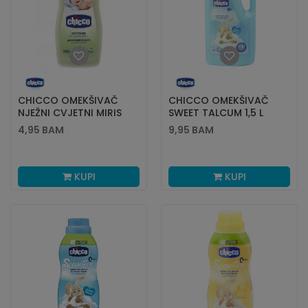
CHICCO OMEKŠIVAČ
CHICCO OMEKŠIVAČ
NJEŽNI CVJETNI MIRIS
SWEET TALCUM 1,5 L
750ML
4,95
BAM
9,95
BAM
KUPI
KUPI