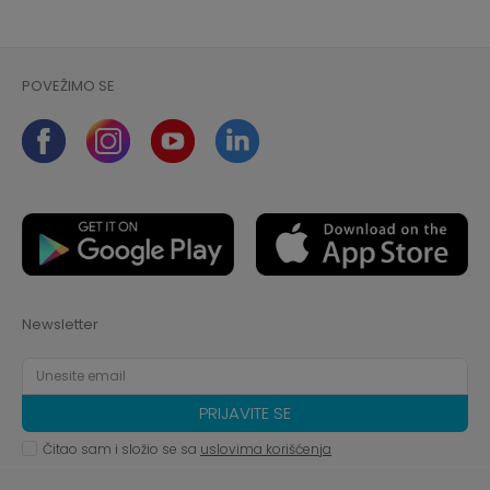
POVEŽIMO SE
Newsletter
PRIJAVITE SE
Čitao sam i složio se sa
uslovima korišćenja