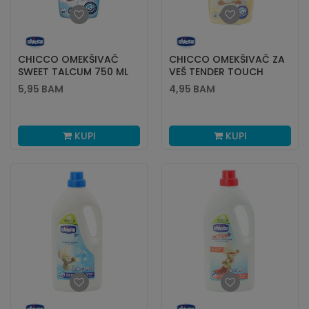
CHICCO OMEKŠIVAČ
CHICCO OMEKŠIVAČ ZA
SWEET TALCUM 750 ML
VEŠ TENDER TOUCH
750ML
5,95
BAM
4,95
BAM
KUPI
KUPI