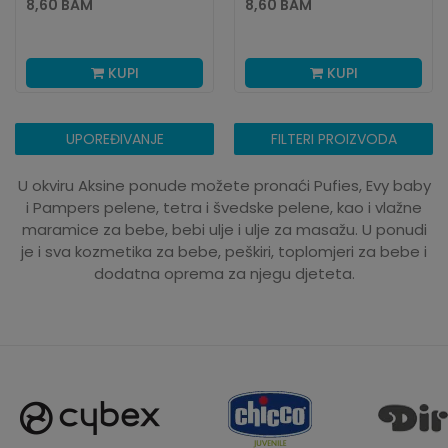
8,60
BAM
8,60
BAM
3-6 GOD.
KUPI
KUPI
UPOREĐIVANJE
FILTERI PROIZVODA
U okviru Aksine ponude možete pronaći Pufies, Evy baby
i Pampers pelene, tetra i švedske pelene, kao i vlažne
maramice za bebe, bebi ulje i ulje za masažu. U ponudi
je i sva kozmetika za bebe, peškiri, toplomjeri za bebe i
dodatna oprema za njegu djeteta.