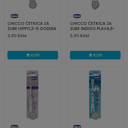
CHICCO ČETKICA ZA
CHICCO ČETKICA ZA
ZUBE HIPPO,3-6 GODINA
ZUBE INDIGO PLAVA,6-
36M
3,90
BAM
5,90
BAM
KUPI
KUPI