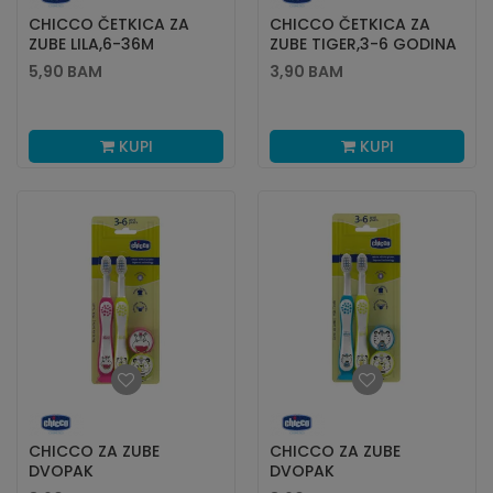
CHICCO ČETKICA ZA
CHICCO ČETKICA ZA
ZUBE LILA,6-36M
ZUBE TIGER,3-6 GODINA
5,90
BAM
3,90
BAM
KUPI
KUPI
CHICCO ZA ZUBE
CHICCO ZA ZUBE
DVOPAK
DVOPAK
HIPPO/PANDA,DJEVOJČICE,3
TIGAR/PANDA,DJEČAK,