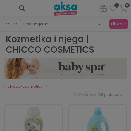
0
0
Filteri
Sortiraj
Kozmetika i njega |
CHICCO COSMETICS
chicco-cosmetics
38
proizvoda
Obriši sve