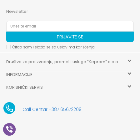
Newsletter
PRIJAVITE SE
Čitao sam i složio se sa
uslovima korišćenja
Društvo za proizvodnju, promet i usluge "Keprom" d.o.o.
INFORMACIJE
HILANDARSKA 32, ISTOČNO NOVO SARAJEVO, ISTOČNO
SARAJEVO
KORISNIČKI SERVIS
O nama
+387 656-72209
Uslovi korišćenja i prodaje
aksaonlinebih@aksabih.ba
Zaposlenje
Call Centar +387 65672209
5514802214205743
Politika privatnosti
Novosti
4403315730009
61-01-0052-11
Kako kupiti
Saradnja
11079253