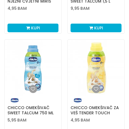
NJEŽNI CVJETNI MIRIS
SWEET TALCUM 1,5 L
750ML
4,95
BAM
9,95
BAM
KUPI
KUPI
CHICCO OMEKŠIVAČ
CHICCO OMEKŠIVAČ ZA
SWEET TALCUM 750 ML
VEŠ TENDER TOUCH
750ML
5,95
BAM
4,95
BAM