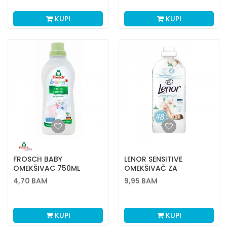
KUPI
KUPI
FROSCH BABY
LENOR SENSITIVE
OMEKŠIVAC 750ML
OMEKŠIVAČ ZA
NOVO
VEŠ,1200ML (48PRANJA)
4,70
BAM
9,95
BAM
KUPI
KUPI