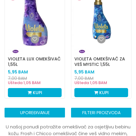
VIOLETA LUX OMEKŠIVAČ
VIOLETA OMEKŠIVAČ ZA
1,55L
VEŠ MYSTIC 1,55L
5,95
BAM
5,95
BAM
7,00
BAM
7,00
BAM
Ušteda
1,05
BAM
Ušteda
1,05
BAM
KUPI
KUPI
UPOREĐIVANJE
FILTERI PROIZVODA
U našoj ponudi potražite omekšivač za osjetljivu bebinu
kožu. Frosh i Chicco omekšivač čine veš vidno mekim,