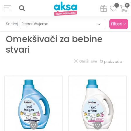
0
0
Filteri
Sortiraj
Omekšivači za bebine
stvari
12
proizvoda
Obriši sve