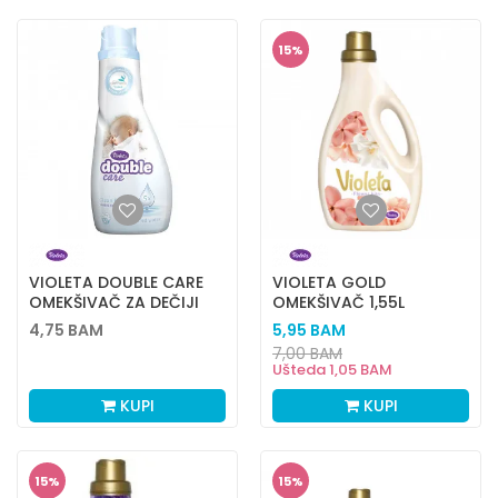
15
%
VIOLETA DOUBLE CARE
VIOLETA GOLD
OMEKŠIVAČ ZA DEČIJI
OMEKŠIVAČ 1,55L
VEŠ 900ML
4,75
BAM
5,95
BAM
7,00
BAM
Ušteda
1,05
BAM
KUPI
KUPI
15
%
15
%