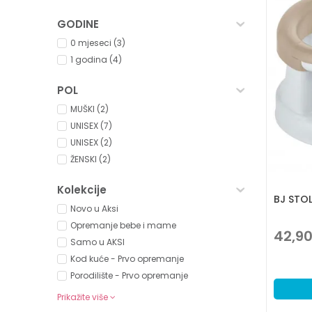
GODINE
0 mjeseci (3)
1 godina (4)
POL
MUŠKI (2)
UNISEX (7)
UNISEX (2)
ŽENSKI (2)
Kolekcije
BJ STOL
Novo u Aksi
Opremanje bebe i mame
42,9
Samo u AKSI
Kod kuće - Prvo opremanje
Porodilište - Prvo opremanje
Prikažite više