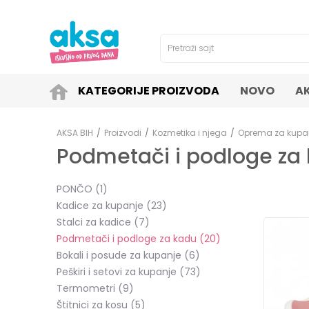
4H!
SIGURNO PLAĆANJE PLATNIM KARTICAMA!
Pretraži sajt
KATEGORIJE PROIZVODA
NOVO
A
AKSA BIH
Proizvodi
Kozmetika i njega
Oprema za kupa
Podmetači i podloge za
PONČO
(1)
Kadice za kupanje
(23)
Stalci za kadice
(7)
Podmetači i podloge za kadu
(20)
Bokali i posude za kupanje
(6)
Peškiri i setovi za kupanje
(73)
Termometri
(9)
Štitnici za kosu
(5)