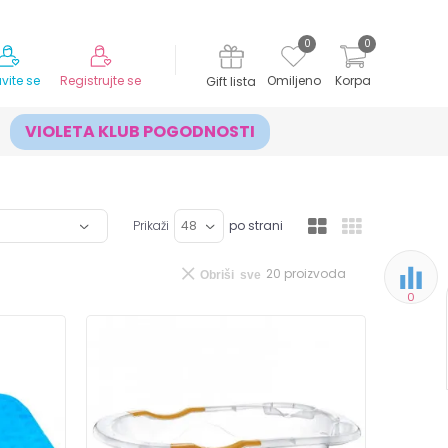
MOGUĆNOST ISPORUKE ZA 24H!
0
0
avite se
Registrujte se
Omiljeno
Korpa
Gift lista
VIOLETA KLUB POGODNOSTI
Prikaži
po strani
20
proizvoda
Obriši sve
0