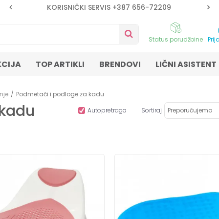
KORISNIČKI SERVIS +387 656-72209
Status porudžbine
Prij
KCIJA
TOP ARTIKLI
BRENDOVI
LIČNI ASISTENT
nje
Podmetači i podloge za kadu
 kadu
Autopretraga
Sortiraj