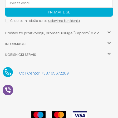
PRIJAVITE SE
Čitao sam i složio se sa
uslovima korišćenja
Društvo za proizvodnju, promet i usluge "Keprom" d.o.o.
INFORMACIJE
HILANDARSKA 32, ISTOČNO NOVO SARAJEVO, ISTOČNO
SARAJEVO
KORISNIČKI SERVIS
O nama
+387 656-72209
Uslovi korišćenja i prodaje
aksaonlinebih@aksabih.ba
Zaposlenje
Call Centar +387 65672209
5514802214205743
Politika privatnosti
Novosti
4403315730009
61-01-0052-11
Kako kupiti
Saradnja
11079253
Načini plaćanja
Kontakt
Plaćanje karticama