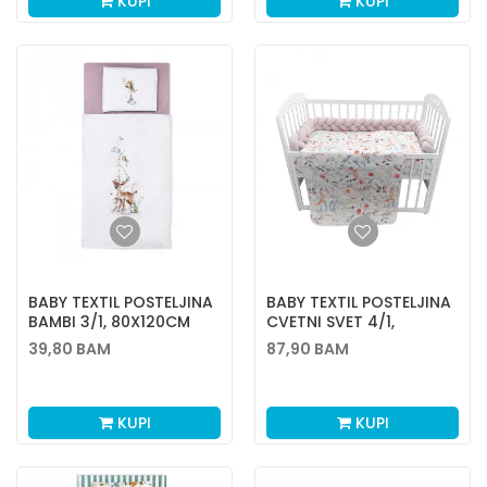
KUPI
KUPI
BABY TEXTIL POSTELJINA
BABY TEXTIL POSTELJINA
BAMBI 3/1, 80X120CM
CVETNI SVET 4/1,
80X120CM
39,80
BAM
87,90
BAM
KUPI
KUPI