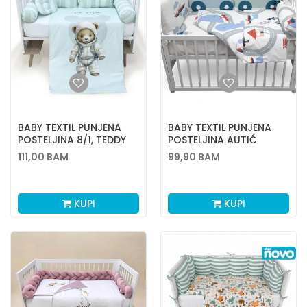
BABY TEXTIL PUNJENA
BABY TEXTIL PUNJENA
POSTELJINA 8/1, TEDDY
POSTELJINA AUTIĆ
111,00
BAM
99,90
BAM
KUPI
KUPI