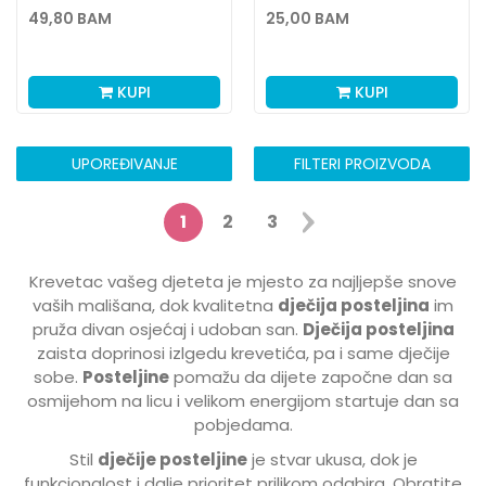
DJEVOJČICE
49,80
BAM
25,00
BAM
KUPI
KUPI
UPOREĐIVANJE
FILTERI PROIZVODA
1
2
3
Krevetac vašeg djeteta je mjesto za najljepše snove
vaših mališana, dok kvalitetna
dječija posteljina
im
pruža divan osjećaj i udoban san.
Dječija posteljina
zaista doprinosi izlgedu krevetića, pa i same dječije
sobe.
Posteljine
pomažu da dijete započne dan sa
osmijehom na licu i velikom energijom startuje dan sa
pobjedama.
Stil
dječije posteljine
je stvar ukusa, dok je
funkcionalost i dalje prioritet prilikom odabira. Obratite