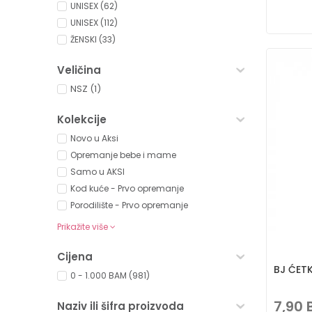
UNISEX (62)
UNISEX (112)
ŽENSKI (33)
Veličina
NSZ
(1)
Kolekcije
Novo u Aksi
Opremanje bebe i mame
Samo u AKSI
Kod kuće - Prvo opremanje
Porodilište - Prvo opremanje
Prikažite više
Cijena
BJ ĆET
0 - 1.000 BAM (981)
7,90
Naziv ili šifra proizvoda