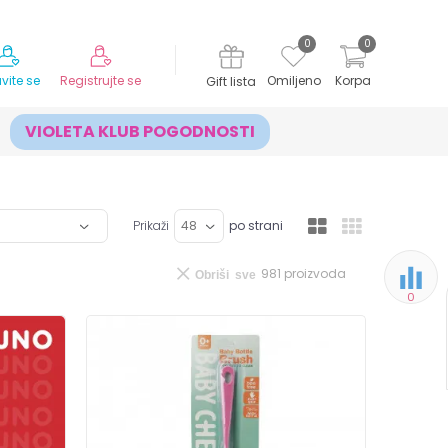
MOGUĆNOST ISPORUKE ZA 24H!
0
0
avite se
Registrujte se
Omiljeno
Korpa
Gift lista
VIOLETA KLUB POGODNOSTI
Prikaži
po strani
981
proizvoda
Obriši sve
0