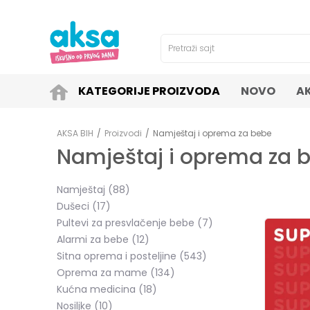
4H!
SIGURNO PLAĆANJE PLATNIM KARTICAMA!
Pretraži sajt
KATEGORIJE PROIZVODA
NOVO
A
AKSA BIH
Proizvodi
Namještaj i oprema za bebe
Namještaj i oprema za 
Namještaj
(88)
Dušeci
(17)
Pultevi za presvlačenje bebe
(7)
Alarmi za bebe
(12)
Sitna oprema i posteljine
(543)
Oprema za mame
(134)
Kućna medicina
(18)
Nosiljke
(10)