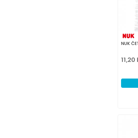
NUK ČET
11,20