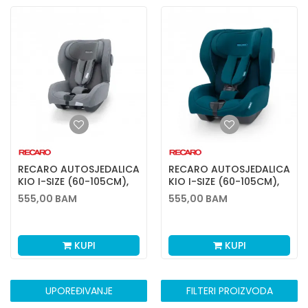
RECARO AUTOSJEDALICA
RECARO AUTOSJEDALICA
KIO I-SIZE (60-105CM),
KIO I-SIZE (60-105CM),
SILENT GREY
TEAL GREEN
555,00
BAM
555,00
BAM
KUPI
KUPI
UPOREĐIVANJE
FILTERI PROIZVODA