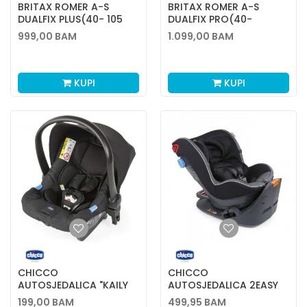
BRITAX ROMER A-S
BRITAX ROMER A-S
DUALFIX PLUS(40- 105
DUALFIX PRO(40-
CM) MIDGREY
105CM),MINERALGREY
999,00
BAM
1.099,00
BAM
KUPI
KUPI
CHICCO
CHICCO
AUTOSJEDALICA "KAILY
AUTOSJEDALICA 2EASY
SA BAZOM BEST FRIEND
GR. 0+/1 (0-18 KG)
199,00
BAM
499,95
BAM