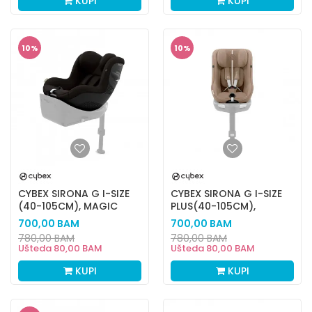
KUPI
KUPI
10
%
10
%
CYBEX SIRONA G I-SIZE
CYBEX SIRONA G I-SIZE
(40-105CM), MAGIC
PLUS(40-105CM),
BLACK
ALMOND BEIGE
700,00
BAM
700,00
BAM
780,00
BAM
780,00
BAM
Ušteda
80,00
BAM
Ušteda
80,00
BAM
KUPI
KUPI