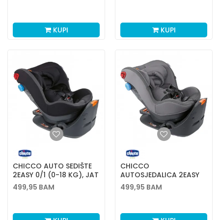
PRO
SILVER
KUPI
KUPI
CHICCO AUTO SEDIŠTE
CHICCO
2EASY 0/1 (0-18 KG), JAT
AUTOSJEDALICA 2EASY
BLACK
0/1 (0-18 KG)
499,95
BAM
499,95
BAM