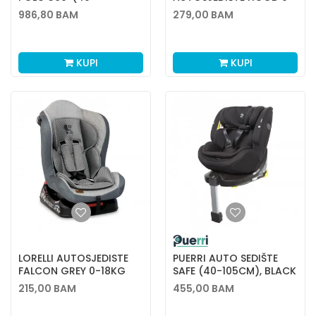
105CM),VULCANBLCK
25KG SIVO
986,80
BAM
279,00
BAM
KUPI
KUPI
LORELLI AUTOSJEDISTE
PUERRI AUTO SEDIŠTE
FALCON GREY 0-18KG
SAFE (40-105CM), BLACK
215,00
BAM
455,00
BAM