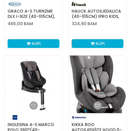
GRACO A-S TURN2ME
HAUCK AUTOSJEDALICA
DLX I-SIZE (40-105CM),
(40-105CM) IPRO KIDS,
MIDNIGHT
CAVIAR
466,00
BAM
324,90
BAM
KUPI
KUPI
INGLESINA A-S MARCO
KIKKA BOO
POLO 360°(40-
AUTOSJEDIŠTE HOOD 0-