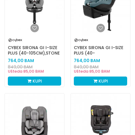
CYBEX SIRONA GI I-SIZE
CYBEX SIRONA GI I-SIZE
PLUS (40-105CM),STONE
PLUS (40-
GREY
105CM),STORMY BLUE
764,00
BAM
764,00
BAM
849,00
BAM
849,00
BAM
Ušteda
85,00
BAM
Ušteda
85,00
BAM
KUPI
KUPI