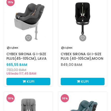
15
%
CYBEX SIRONA G I-SIZE
CYBEX SIRONA GI I-SIZE
PLUS(45-105CM), LAVA
PLUS (40-105CM),MOON
GREY
BLACK
665,55
BAM
849,00
BAM
783,00
BAM
Ušteda
117,45
BAM
KUPI
KUPI
10
%
10
%