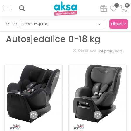
0
0
Filteri
Sortiraj
Autosjedalice 0-18 kg
24
proizvoda
Obriši sve