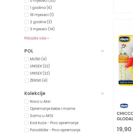
0 mjeseci (33)
1 godina (6)
18 mjeseci (1)
2 godine (3)
3 mjeseci (14)
Prikažite više
POL
MUŠKI (4)
UNISEX (22)
UNISEX (22)
ŽENSKI (4)
Kolekcije
Novo u Aksi
Opremanje bebe i mame
CHICCO
Samo u AKSI
GLODAL
Kod kuće - Prvo opremanje
19,90
Porodilište - Prvo opremanje