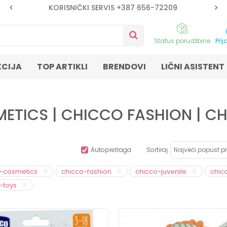
KORISNIČKI SERVIS +387 656-72209
Status porudžbine
Prij
KCIJA
TOP ARTIKLI
BRENDOVI
LIČNI ASISTENT
METICS | CHICCO FASHION | C
Autopretraga
Sortiraj
-cosmetics
chicco-fashion
chicco-juvenile
chic
-toys