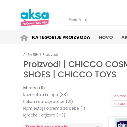
4H!
SIGURNO PLAĆANJE PLATNIM KARTICAMA!
Pretraži sajt
KATEGORIJE PROIZVODA
NOVO
A
AKSA BIH
Proizvodi
Proizvodi | CHICCO COS
SHOES | CHICCO TOYS
Ishrana
(11)
Kozmetika i njega
(38)
chicco
Kolica i autosjedalice
(21)
chicco
Namještaj i oprema za bebe
(1)
Igračke i knjižara
(43)
Specijalne ponude