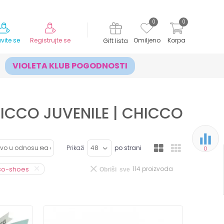
MOGUĆNOST ISPORUKE ZA 24H!
0
0
avite se
Registrujte se
Omiljeno
Korpa
Gift lista
VIOLETA KLUB POGODNOSTI
HICCO JUVENILE | CHICCO
Prikaži
po strani
0
co-shoes
114
proizvoda
Obriši sve