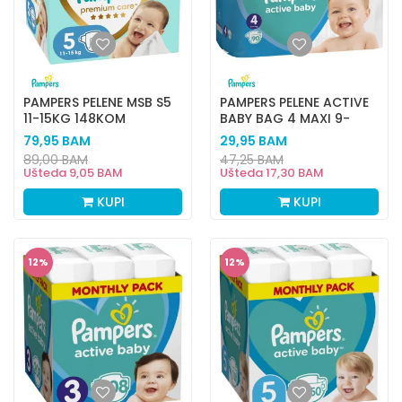
PAMPERS PELENE MSB S5
PAMPERS PELENE ACTIVE
11-15KG 148KOM
BABY BAG 4 MAXI 9-
14KG 90KOM
79,95
BAM
29,95
BAM
89,00
BAM
47,25
BAM
Ušteda
9,05
BAM
Ušteda
17,30
BAM
KUPI
KUPI
12
%
12
%