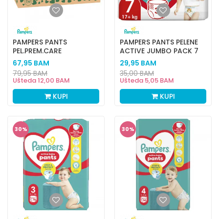
PAMPERS PANTS
PAMPERS PANTS PELENE
PEL.PREM.CARE
ACTIVE JUMBO PACK 7
MONTH.S4 9-
38KOM
67,95
BAM
29,95
BAM
15KG124KOM
79,95
BAM
35,00
BAM
Ušteda
12,00
BAM
Ušteda
5,05
BAM
KUPI
KUPI
30
%
30
%