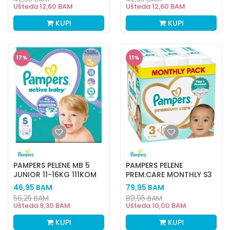
Ušteda
12,60
BAM
Ušteda
12,60
BAM
KUPI
KUPI
17
%
11
%
PAMPERS PELENE MB 5
PAMPERS PELENE
JUNIOR 11-16KG 111KOM
PREM.CARE MONTHLY S3
6-10KG 216KOM
46,95
BAM
79,95
BAM
56,25
BAM
89,95
BAM
Ušteda
9,30
BAM
Ušteda
10,00
BAM
KUPI
KUPI