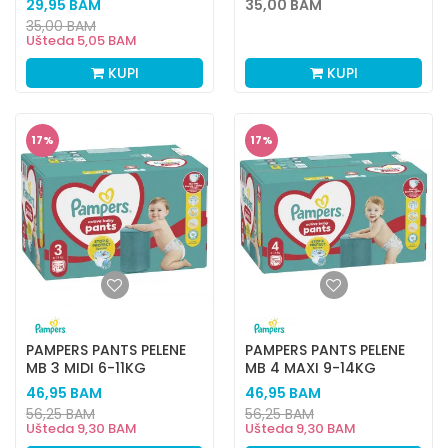
29,95
BAM
35,00
BAM
35,00
BAM
Ušteda
5,05
BAM
KUPI
KUPI
17
%
17
%
PAMPERS PANTS PELENE
PAMPERS PANTS PELENE
MB 3 MIDI 6-11KG
MB 4 MAXI 9-14KG
120KOM
104KOM
46,95
BAM
46,95
BAM
56,25
BAM
56,25
BAM
Ušteda
9,30
BAM
Ušteda
9,30
BAM