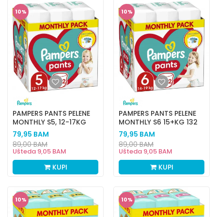
10
%
10
%
PAMPERS PANTS PELENE
PAMPERS PANTS PELENE
MONTHLY S5, 12-17KG
MONTHLY S6 15+KG 132
152 KOM
KOM
79,95
BAM
79,95
BAM
89,00
BAM
89,00
BAM
Ušteda
9,05
BAM
Ušteda
9,05
BAM
KUPI
KUPI
10
%
10
%