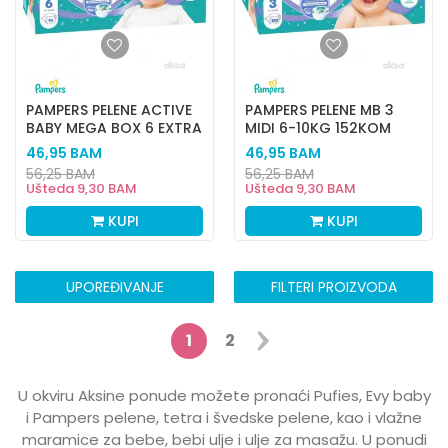
PAMPERS PELENE ACTIVE
PAMPERS PELENE MB 3
BABY MEGA BOX 6 EXTRA
MIDI 6-10KG 152KOM
LARGE 13-18KG 96KOM
46,95
BAM
46,95
BAM
56,25
BAM
56,25
BAM
Ušteda
9,30
BAM
Ušteda
9,30
BAM
KUPI
KUPI
UPOREĐIVANJE
FILTERI PROIZVODA
1
2
U okviru Aksine ponude možete pronaći Pufies, Evy baby
i Pampers pelene, tetra i švedske pelene, kao i vlažne
maramice za bebe, bebi ulje i ulje za masažu. U ponudi