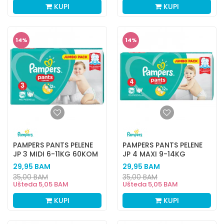
KUPI
KUPI
14
%
14
%
PAMPERS PANTS PELENE
PAMPERS PANTS PELENE
JP 3 MIDI 6-11KG 60KOM
JP 4 MAXI 9-14KG
52KOM
29,95
BAM
29,95
BAM
35,00
BAM
35,00
BAM
Ušteda
5,05
BAM
Ušteda
5,05
BAM
KUPI
KUPI