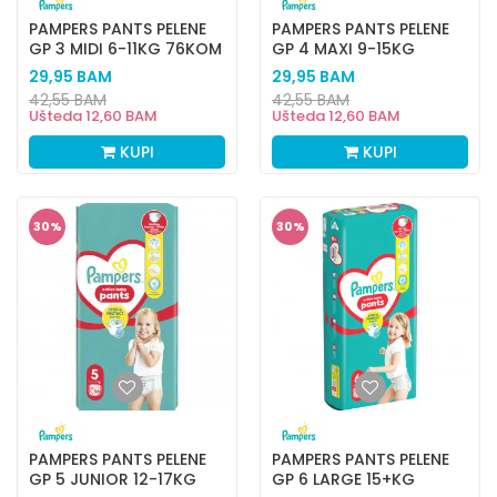
PAMPERS PANTS PELENE
PAMPERS PANTS PELENE
GP 3 MIDI 6-11KG 76KOM
GP 4 MAXI 9-15KG
66KOM
29,95
BAM
29,95
BAM
42,55
BAM
42,55
BAM
Ušteda
12,60
BAM
Ušteda
12,60
BAM
KUPI
KUPI
30
%
30
%
PAMPERS PANTS PELENE
PAMPERS PANTS PELENE
GP 5 JUNIOR 12-17KG
GP 6 LARGE 15+KG