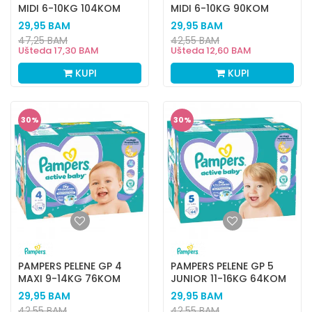
MIDI 6-10KG 104KOM
MIDI 6-10KG 90KOM
29,95
BAM
29,95
BAM
47,25
BAM
42,55
BAM
Ušteda
17,30
BAM
Ušteda
12,60
BAM
KUPI
KUPI
30
%
30
%
PAMPERS PELENE GP 4
PAMPERS PELENE GP 5
MAXI 9-14KG 76KOM
JUNIOR 11-16KG 64KOM
29,95
BAM
29,95
BAM
42,55
BAM
42,55
BAM