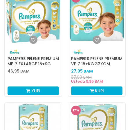
PAMPERS PELENE PREMIUM
PAMPERS PELENE PREMIUM
MB 7 EX.LARGE 15+KG
VP 7 15+KG 32KOM
64KOM
46,95
BAM
27,95
BAM
37,90
BAM
Ušteda
9,95
BAM
KUPI
KUPI
17
%