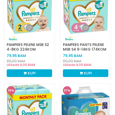
PAMPERS PELENE MSB S2
PAMPERS PANTS PELENE
4-8KG 224KOM
MSB S4 9-14KG 174KOM
79,95
BAM
79,95
BAM
89,00
BAM
89,00
BAM
Ušteda
9,05
BAM
Ušteda
9,05
BAM
KUPI
KUPI
10
%
37
%