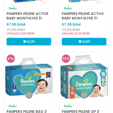
PAMPERS PELENE ACTIVE
PAMPERS PELENE ACTIVE
BABY MONTHLYS3 6-
BABY MONTHLYS5 11-
10KG 208KOM
16KG150KOM
67,95
BAM
67,95
BAM
77,00
BAM
77,00
BAM
Ušteda
9,05
BAM
Ušteda
9,05
BAM
KUPI
KUPI
37
%
30
%
PAMPERS PELENE BAG 3
PAMPERS PELENE GP 3