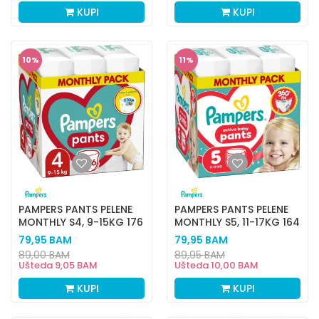
KUPI
KUPI
10
%
11
%
PAMPERS PANTS PELENE
PAMPERS PANTS PELENE
MONTHLY S4, 9-15KG 176
MONTHLY S5, 11-17KG 164
KOM
KOM
79,95
BAM
79,95
BAM
89,00
BAM
89,95
BAM
Ušteda
9,05
BAM
Ušteda
10,00
BAM
KUPI
KUPI