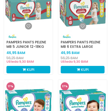
PAMPERS PANTS PELENE
PAMPERS PANTS PELENE
MB 5 JUNIOR 12-18KG
MB 6 EXTRA LARGE
96KOM
16+KG 84KOM
46,95
BAM
46,95
BAM
56,25
BAM
56,25
BAM
Ušteda
9,30
BAM
Ušteda
9,30
BAM
KUPI
KUPI
17
%
17
%