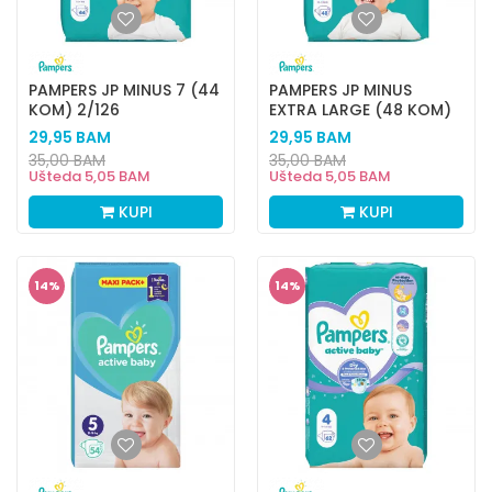
PAMPERS JP MINUS 7 (44
PAMPERS JP MINUS
KOM) 2/126
EXTRA LARGE (48 KOM)
3/126
29,95
BAM
29,95
BAM
35,00
BAM
35,00
BAM
Ušteda
5,05
BAM
Ušteda
5,05
BAM
KUPI
KUPI
14
%
14
%