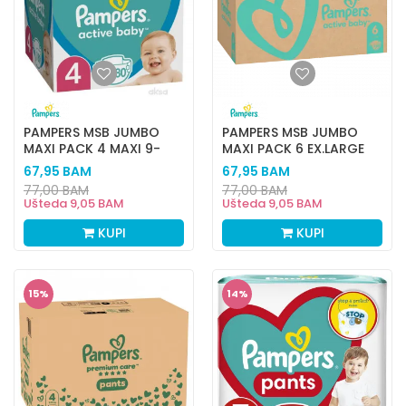
PAMPERS MSB JUMBO
PAMPERS MSB JUMBO
MAXI PACK 4 MAXI 9-
MAXI PACK 6 EX.LARGE
14KG 180KOM
13-18KG 128KOM
67,95
BAM
67,95
BAM
77,00
BAM
77,00
BAM
Ušteda
9,05
BAM
Ušteda
9,05
BAM
KUPI
KUPI
15
%
14
%