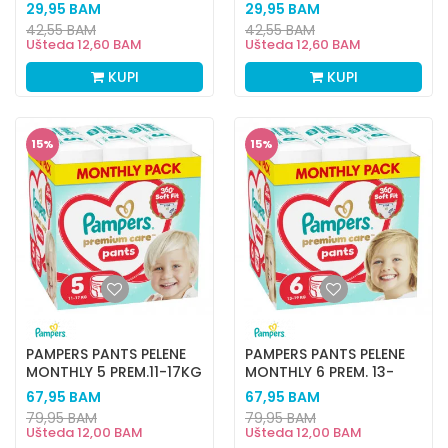
56KOM
48KOM
29,95
BAM
29,95
BAM
42,55
BAM
42,55
BAM
Ušteda
12,60
BAM
Ušteda
12,60
BAM
KUPI
KUPI
15
%
15
%
PAMPERS PANTS PELENE
PAMPERS PANTS PELENE
MONTHLY 5 PREM.11-17KG
MONTHLY 6 PREM. 13-
108KOM
19KG 96KOM
67,95
BAM
67,95
BAM
79,95
BAM
79,95
BAM
Ušteda
12,00
BAM
Ušteda
12,00
BAM