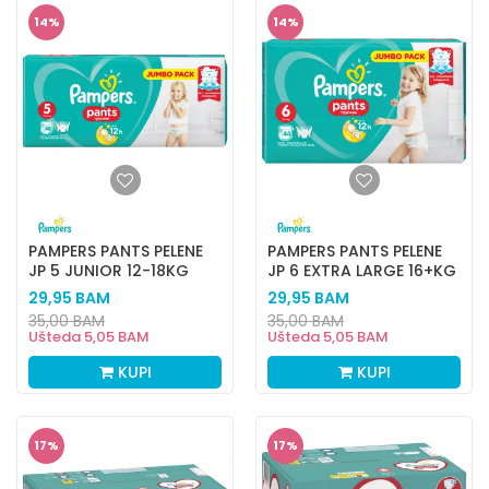
14
%
14
%
PAMPERS PANTS PELENE
PAMPERS PANTS PELENE
JP 5 JUNIOR 12-18KG
JP 6 EXTRA LARGE 16+KG
48KOM
44KOM
29,95
BAM
29,95
BAM
35,00
BAM
35,00
BAM
Ušteda
5,05
BAM
Ušteda
5,05
BAM
KUPI
KUPI
17
%
17
%