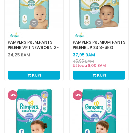
PAMPERS PREM.PANTS
PAMPERS PREMIUM PANTS
PELENE VP 1 NEWBORN 2-
PELENE JP S3 3-6KG
5KG 50KOM
78KOM
24,25
BAM
37,95
BAM
45,95
BAM
Ušteda
8,00
BAM
KUPI
KUPI
14
%
14
%