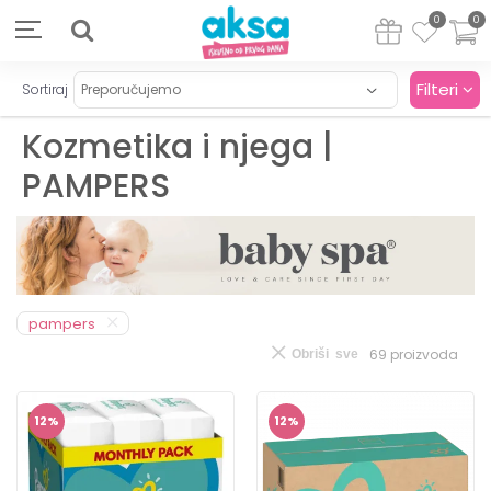
0
0
Filteri
Sortiraj
Kozmetika i njega |
PAMPERS
pampers
69
proizvoda
Obriši sve
12
%
12
%