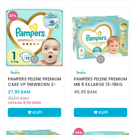
23
%
PAMPERS PELENE PREMIUM
PAMPERS PELENE PREMIUM
CARE VP 1NEWBORN 2-
MB 6 EX.LARGE 13-18KG
5KG72
76KOM
27,95
BAM
46,95
BAM
36,50
BAM
Ušteda
8,55
BAM
KUPI
KUPI
26
%