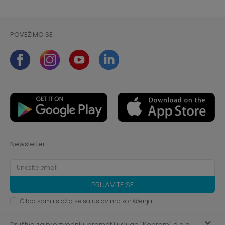
POVEŽIMO SE
Newsletter
PRIJAVITE SE
Čitao sam i složio se sa
uslovima korišćenja
Društvo za proizvodnju, promet i usluge "Keprom" d.o.o.