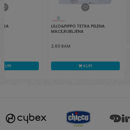
ETRA
LILLO&PIPPO TETRA PELENA
NA
MACE,RUBLJENA
2,60
BAM
KUPI
KUPI