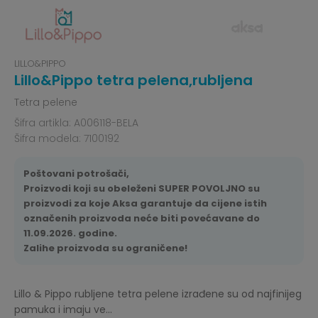
LILLO&PIPPO
Lillo&Pippo tetra pelena,rubljena
Tetra pelene
Šifra artikla:
A006118-BELA
Šifra modela:
7100192
Poštovani potrošači,
Proizvodi koji su obeleženi SUPER POVOLJNO su
proizvodi za koje Aksa garantuje da cijene istih
označenih proizvoda neće biti povećavane do
11.09.2026. godine.
Zalihe proizvoda su ograničene!
Lillo & Pippo rubljene tetra pelene izrađene su od najfinijeg
pamuka i imaju ve
...