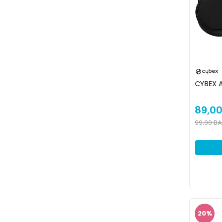
CYBEX 
89,0
99,00
B
20
%