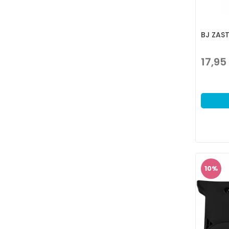
BJ ZAST
17,95
10
%