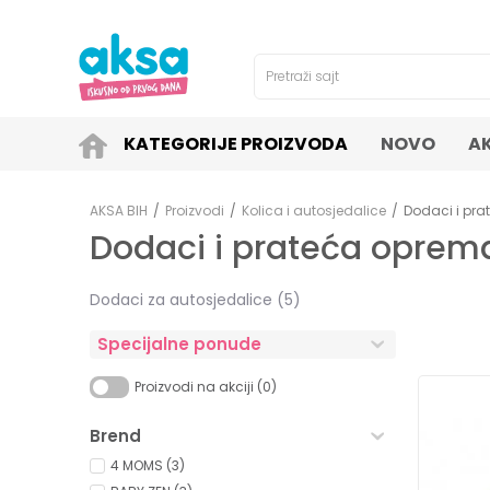
4H!
SIGURNO PLAĆANJE PLATNIM KARTICAMA!
Pretraži sajt
KATEGORIJE PROIZVODA
NOVO
A
AKSA BIH
Proizvodi
Kolica i autosjedalice
Dodaci i pra
Dodaci i prateća oprema 
Dodaci za autosjedalice
(5)
Specijalne ponude
Proizvodi na akciji (0)
Brend
4 MOMS (3)