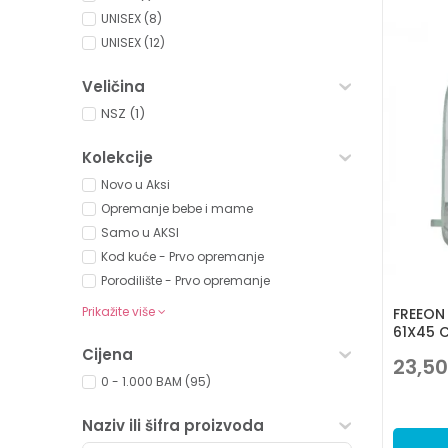
UNISEX (8)
UNISEX (12)
Veličina
NSZ
(1)
Kolekcije
Novo u Aksi
Opremanje bebe i mame
Samo u AKSI
Kod kuće - Prvo opremanje
Porodilište - Prvo opremanje
Prikažite više
FREEON 
61X45 
Cijena
23,50
0 - 1.000 BAM (95)
Naziv ili šifra proizvoda