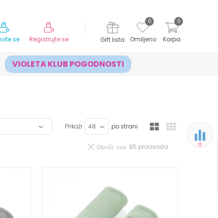
MOGUĆNOST ISPORUKE ZA 24H!
0
0
avite se
Registrujte se
Omiljeno
Korpa
Gift lista
VIOLETA KLUB POGODNOSTI
Prikaži
po strani
0
95
proizvoda
Obriši sve