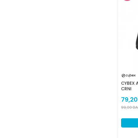
CYBEX A
CRNI
79,20
99,00
B