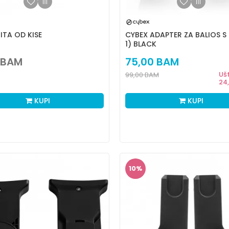
ITA OD KISE
CYBEX ADAPTER ZA BALIOS S 
1) BLACK
BAM
75,00
BAM
Uš
99,00
BAM
24
KUPI
KUPI
10
%