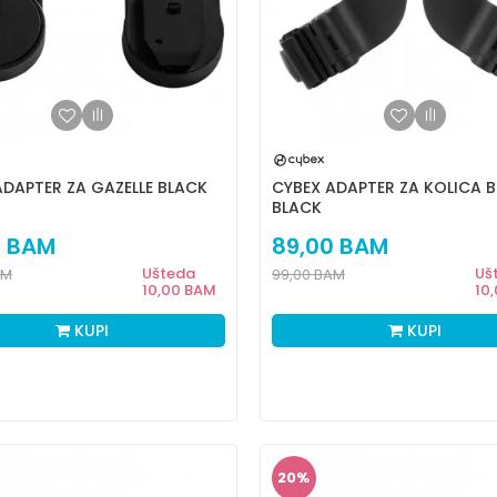
ADAPTER ZA GAZELLE BLACK
CYBEX ADAPTER ZA KOLICA B
BLACK
0
BAM
89,00
BAM
Ušteda
Uš
AM
99,00
BAM
10,00
BAM
10
KUPI
KUPI
20
%