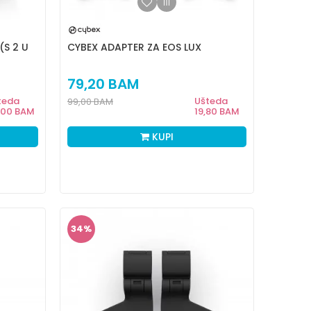
(S 2 U
CYBEX ADAPTER ZA EOS LUX
79,20
BAM
teda
Ušteda
99,00
BAM
,00
BAM
19,80
BAM
KUPI
34
%