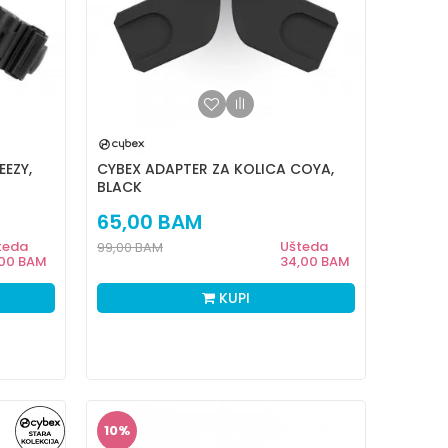
EEZY,
CYBEX ADAPTER ZA KOLICA COYA,
BLACK
65,00
BAM
teda
Ušteda
99,00
BAM
,00
BAM
34,00
BAM
KUPI
10
%