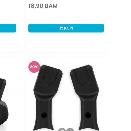
18,90
BAM
KUPI
20
%