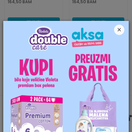
164,50
BAM
164,50
BAM
KUPI
KUPI
×
UPOREĐIVANJE
FILTERI PROIZVODA
Najveći asortiman proizvoda za bebe i mame. Na našoj
internet prodavnici možete pronaći sve za bebe, djecu i
mame. Kolica i autosjedalice za djecu i bebe, krevetac
za bebe, namještaj, odjeću, obuću, kozmetiku, igračke ...