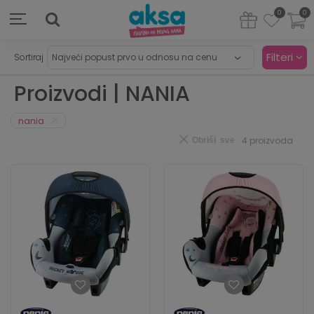
0
0
Filteri
Sortiraj
Proizvodi | NANIA
nania
4
proizvoda
Obriši sve