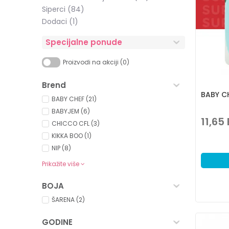
Siperci
(84)
Dodaci
(1)
Specijalne ponude
Proizvodi na akciji (0)
Brend
BABY C
BABY CHEF (21)
BABYJEM (6)
11,65
CHICCO CFL (3)
KIKKA BOO (1)
NIP (8)
Prikažite više
BOJA
ŠARENA (2)
GODINE