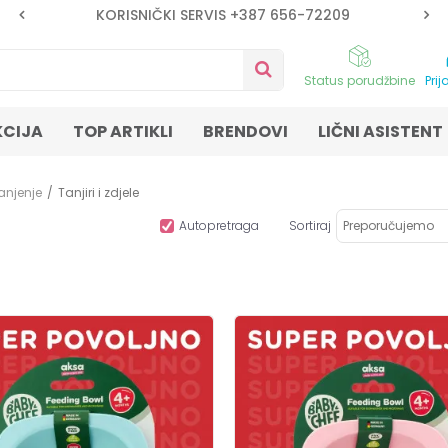
KORISNIČKI SERVIS +387 656-72209
Status porudžbine
Prij
KCIJA
TOP ARTIKLI
BRENDOVI
LIČNI ASISTENT
anjenje
Tanjiri i zdjele
Autopretraga
Sortiraj