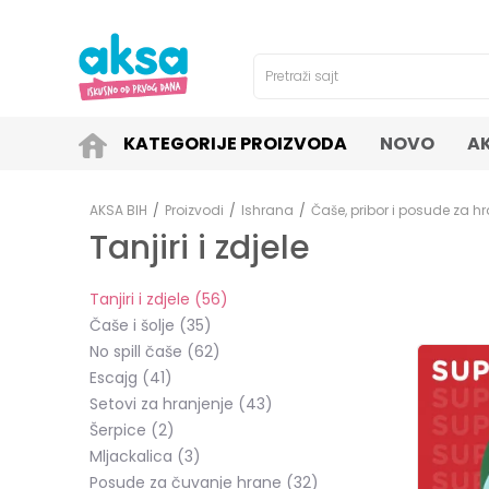
4H!
SIGURNO PLAĆANJE PLATNIM KARTICAMA!
Pretraži sajt
KATEGORIJE PROIZVODA
NOVO
A
AKSA BIH
Proizvodi
Ishrana
Čaše, pribor i posude za hr
Tanjiri i zdjele
Tanjiri i zdjele
(56)
Čaše i šolje
(35)
No spill čaše
(62)
Escajg
(41)
Setovi za hranjenje
(43)
Šerpice
(2)
Mljackalica
(3)
Posude za čuvanje hrane
(32)