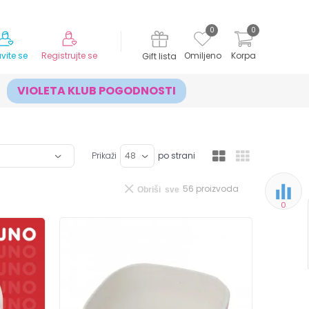
MOGUĆNOST ISPORUKE ZA 24H!
0
0
avite se
Registrujte se
Omiljeno
Korpa
Gift lista
VIOLETA KLUB POGODNOSTI
Prikaži
po strani
56
proizvoda
Obriši sve
0