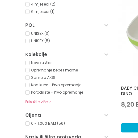
4 mjeseci (2)
6 mjeseci (1)
POL
UNISEX (3)
UNISEX (5)
Kolekcije
Novo u Aksi
Opremanje bebe i mame
Samo u AKSI
Kod kuće - Prvo opremanje
BABY C
Porodilište - Prvo opremanje
DINO
Prikažite više
8,20
Cijena
0 - 1.000 BAM (56)
Naziv ili šifra proizvoda