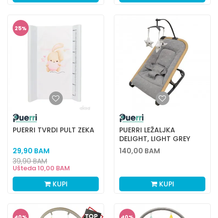
25
%
PUERRI TVRDI PULT ZEKA
PUERRI LEŽALJKA
DELIGHT, LIGHT GREY
29,90
BAM
140,00
BAM
39,90
BAM
Ušteda
10,00
BAM
KUPI
KUPI
40
%
40
%