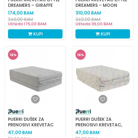
DREAMERS – GIRAFFE
DREAMERS – MOON
174,00
BAM
310,00
BAM
349,00
BAM
349,00
BAM
Ušteda
175,00
BAM
Ušteda
39,00
BAM
KUPI
KUPI
16
%
16
%
PUERRI DUŠEK ZA
PUERRI DUŠEK ZA
PRENOSIVI KREVETAC
PRENOSIVI KREVETAC,
,GREY
ANIMAL
47,00
BAM
47,00
BAM