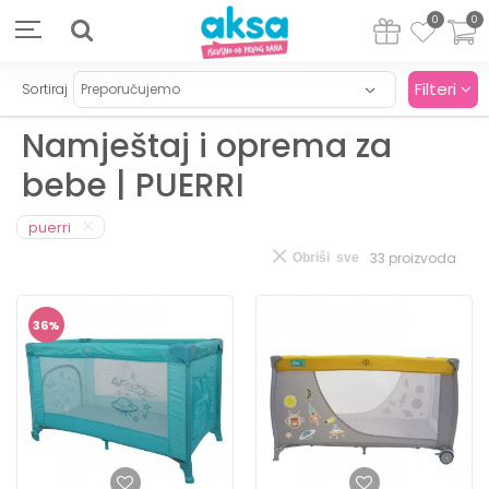
0
0
Filteri
Sortiraj
Namještaj i oprema za
bebe | PUERRI
puerri
33
proizvoda
Obriši sve
36
%