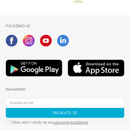
POVEŽIMO SE
Newsletter
PRIJAVITE SE
Čitao sam i složio se sa
uslovima korišćenja