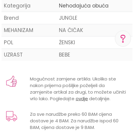
Kategorija
Nehodajuća obuća
Brend
JUNGLE
MEHANIZAM
NA ČIČAK
POL
ŽENSKI
UZRAST
BEBE
POMOĆ PRI KUPOVINI
Za više informacija,
Ime/Nadimak
pomoć i porudžbine
+387 656-72209
Mogućnost zamjene artikla. Ukoliko ste
Radno vreme
nakon prijema pošiljke poželjeli da
Email
Pon-Subota: 09:00-
zamjenite artikal za drugi, to možete učiniti
15:00h
vrlo lako. Pogledajte
ovdje
detaljnije.
Pišite nam
Za sve narudžbe preko 60 BAM cijena
aksaonlinebih@aksabih.ba
dostave je 4 BAM. Za narudžbe ispod 60
Poruka
BAM, cijena dostave je 9 BAM.