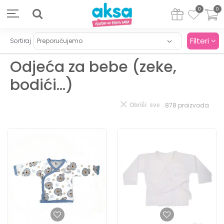
0
0
Filteri
Sortiraj
Odjeća za bebe (zeke,
bodići...)
878
proizvoda
Obriši sve