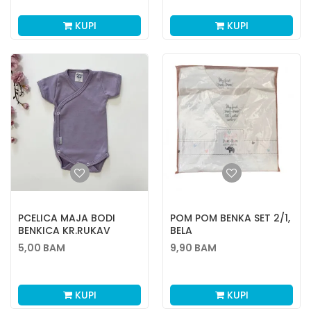
KUPI
KUPI
PCELICA MAJA BODI
POM POM BENKA SET 2/1,
BENKICA KR.RUKAV
BELA
VEL.56.62.68
5,00
BAM
9,90
BAM
KUPI
KUPI