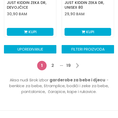
JUST KIDDIN ZEKA DR,
JUST KIDDIN ZEKA DR,
DEVOJČICE
UNISEX 80
30,90
BAM
29,90
BAM
KUPI
KUPI
UPOREĐIVANJE
FILTERI PROIZVODA
...
1
2
19
Aksa nudi širok izbor
garderobe za bebe i djecu
-
benkice za bebe, štramplice, bodići i zeke za bebe,
pantalonice, čarapice, kape i rukavice.