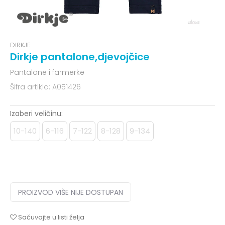
DIRKJE
Dirkje pantalone,djevojčice
Pantalone i farmerke
Šifra artikla:
A051426
Izaberi veličinu:
10-140
6-116
7-122
8-128
9-134
PROIZVOD VIŠE NIJE DOSTUPAN
Sačuvajte u listi želja