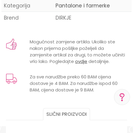
Kategorija
Pantalone i farmerke
Brend
DIRKJE
Ime/Nadimak
Mogućnost zamjene artikla. Ukoliko ste
nakon prijema pošiljke poželjeli da
Email
zamjenite artikal za drugi, to možete učiniti
vrlo lako. Pogledajte
ovdje
detaljnije.
Za sve narudžbe preko 60 BAM cijena
dostave je 4 BAM. Za narudžbe ispod 60
Poruka
BAM, cijena dostave je 9 BAM.
POMOĆ PRI KUPOVINI
SLIČNI PROIZVODI
Za više informacija,
pomoć i porudžbine