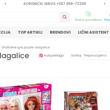
KORISNIČKI SERVIS +387 656-72209
Status porudžbine
Prij
KCIJA
TOP ARTIKLI
BRENDOVI
LIČNI ASISTENT
Društvene igre, puzzle i slagalice
slagalice
Autopretraga
Sortiraj