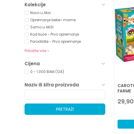
Kolekcije
Novo u Aksi
Opremanje bebe i mame
Samo u AKSI
Kod kuće - Prvo opremanje
Porodilište - Prvo opremanje
Prikažite više
Cijena
0 - 1.000 BAM (124)
Naziv ili šifra proizvoda
CAROTI
FARME
29,90
PRETRAŽI