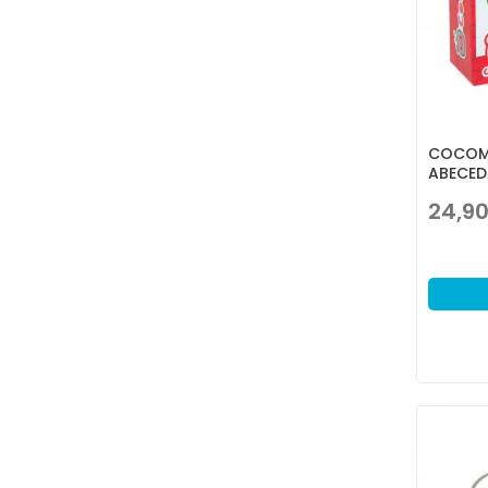
COCOME
ABECED
24,9