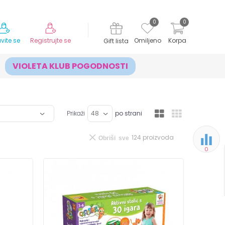
MOGUĆNOST ISPORUKE ZA 24H!
0
0
avite se
Registrujte se
Omiljeno
Korpa
Gift lista
VIOLETA KLUB POGODNOSTI
Prikaži
po strani
124
proizvoda
Obriši sve
0