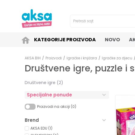
4H!
SIGURNO PLAĆANJE PLATNIM KARTICAMA!
Pretraži sajt
KATEGORIJE PROIZVODA
NOVO
A
AKSA BIH
Proizvodi
Igračke i knjižara
Igračke za djecu
Društvene igre, puzzle i 
Društvene igre
(2)
Specijalne ponude
Proizvodi na akciji (0)
Brend
AKSA EDU (1)