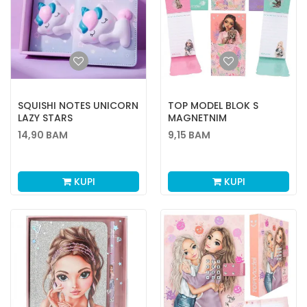
SQUISHI NOTES UNICORN
TOP MODEL BLOK S
LAZY STARS
MAGNETNIM
ZATVARAČEM WILD 24/1
14,90
BAM
9,15
BAM
KUPI
KUPI