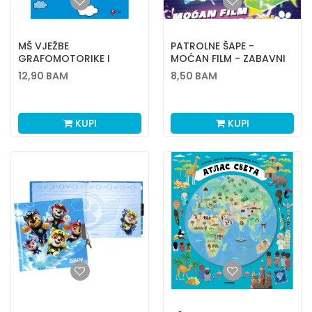
MŠ VJEŽBE
PATROLNE ŠAPE -
GRAFOMOTORIKE I
MOĆAN FILM - ZABAVNI
ZAPAŽANJA 1-4
ZADACI
12,90
BAM
8,50
BAM
KUPI
KUPI