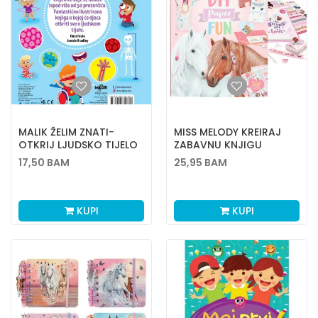
MALIK ŽELIM ZNATI-
MISS MELODY KREIRAJ
OTKRIJ LJUDSKO TIJELO
ZABAVNU KNJIGU
17,50
BAM
25,95
BAM
KUPI
KUPI