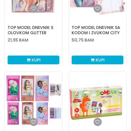
TOP MODEL DNEVNIK S
TOP MODEL DNEVNIK SA
OLOVKOM GLITTER
KODOM I ZVUKOM CITY
QUEEN
GIRLS4/1
21,95
BAM
50,75
BAM
KUPI
KUPI