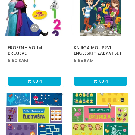
FROZEN - VOLIM
KNJIGA MOJ PRVI
BROJEVE
ENGLESKI - ZABAVI SE I
UPOZNAJ
8,90
BAM
5,95
BAM
KUPI
KUPI