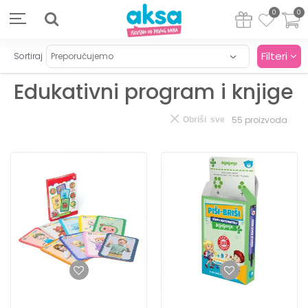
0
0
Filteri
Sortiraj
Edukativni program i knjige
55
proizvoda
Obriši sve