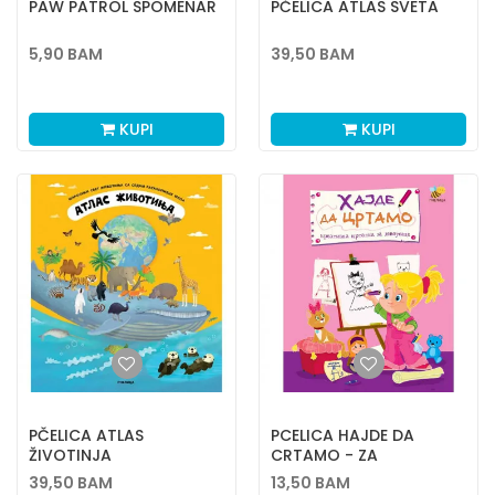
PAW PATROL SPOMENAR
PČELICA ATLAS SVETA
5,90
BAM
39,50
BAM
KUPI
KUPI
PČELICA ATLAS
PCELICA HAJDE DA
ŽIVOTINJA
CRTAMO - ZA
DJEVOJČICE
39,50
BAM
13,50
BAM