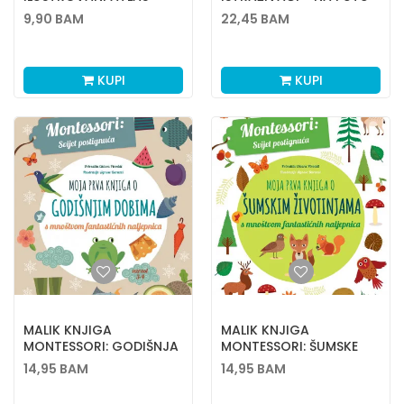
LJUDSKOG TIJELA
9,90
BAM
22,45
BAM
KUPI
KUPI
MALIK KNJIGA
MALIK KNJIGA
MONTESSORI: GODIŠNJA
MONTESSORI: ŠUMSKE
DOBA
ŽIVOTINJE
14,95
BAM
14,95
BAM