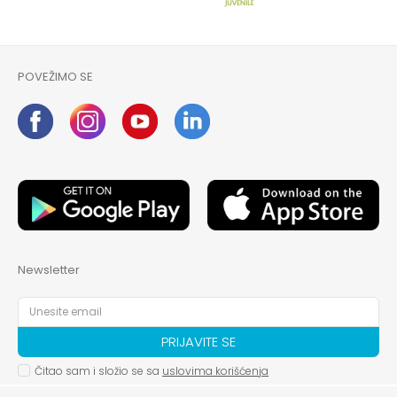
POVEŽIMO SE
Newsletter
PRIJAVITE SE
Čitao sam i složio se sa
uslovima korišćenja