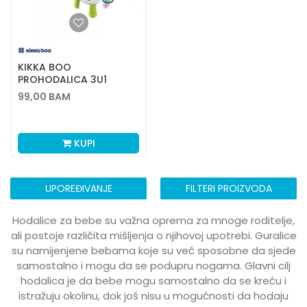
KIKKA BOO
PROHODALICA 3U1
PLAY&GROW,RED
99,00
BAM
KUPI
UPOREĐIVANJE
FILTERI PROIZVODA
Hodalice za bebe su važna oprema za mnoge roditelje,
ali postoje različita mišljenja o njihovoj upotrebi. Guralice
su namijenjene bebama koje su već sposobne da sjede
samostalno i mogu da se podupru nogama. Glavni cilj
hodalica je da bebe mogu samostalno da se kreću i
istražuju okolinu, dok još nisu u mogućnosti da hodaju