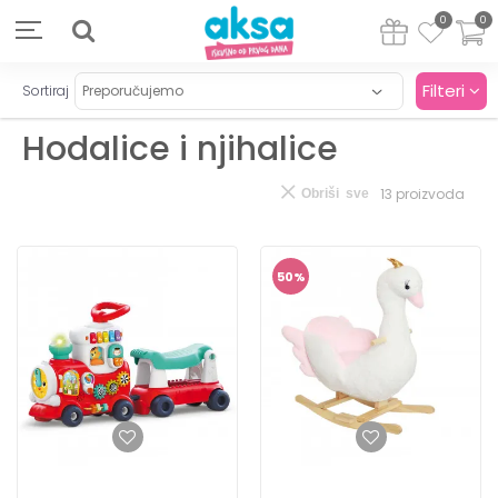
0
0
Filteri
Sortiraj
Hodalice i njihalice
13
proizvoda
Obriši sve
50
%