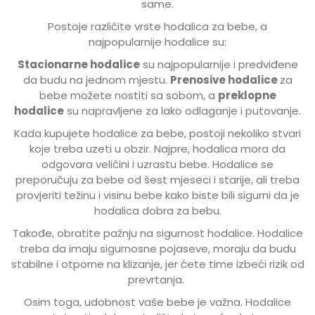
same.
Postoje različite vrste hodalica za bebe, a
najpopularnije hodalice su:
Stacionarne hodalice
su najpopularnije i predviđene
da budu na jednom mjestu.
Prenosive hodalice
za
bebe možete nostiti sa sobom, a
preklopne
hodalice
su napravljene za lako odlaganje i putovanje.
Kada kupujete hodalice za bebe, postoji nekoliko stvari
koje treba uzeti u obzir. Najpre, hodalica mora da
odgovara veličini i uzrastu bebe. Hodalice se
preporučuju za bebe od šest mjeseci i starije, ali treba
provjeriti težinu i visinu bebe kako biste bili sigurni da je
hodalica dobra za bebu.
Takođe, obratite pažnju na sigurnost hodalice. Hodalice
treba da imaju sigurnosne pojaseve, moraju da budu
stabilne i otporne na klizanje, jer ćete time izbeći rizik od
prevrtanja.
Osim toga, udobnost vaše bebe je važna. Hodalice