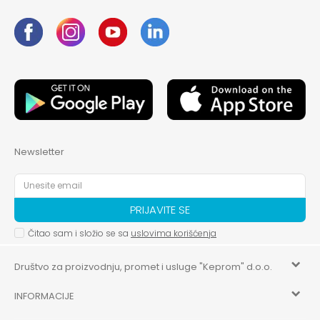
Newsletter
PRIJAVITE SE
Čitao sam i složio se sa
uslovima korišćenja
Društvo za proizvodnju, promet i usluge "Keprom" d.o.o.
INFORMACIJE
HILANDARSKA 32, ISTOČNO NOVO SARAJEVO, ISTOČNO
SARAJEVO