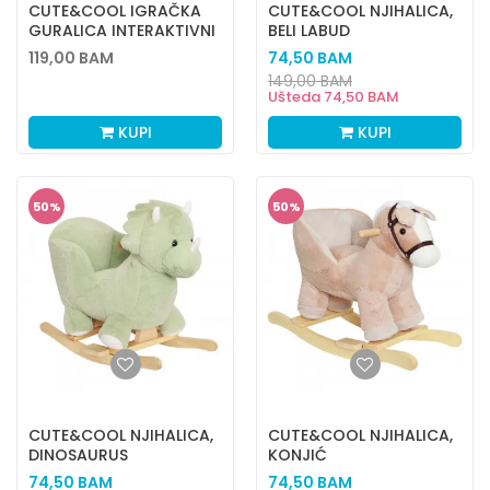
CUTE&COOL IGRAČKA
CUTE&COOL NJIHALICA,
GURALICA INTERAKTIVNI
BELI LABUD
VOZ 4 U 1
119,00
BAM
74,50
BAM
149,00
BAM
Ušteda
74,50
BAM
KUPI
KUPI
50
%
50
%
CUTE&COOL NJIHALICA,
CUTE&COOL NJIHALICA,
DINOSAURUS
KONJIĆ
74,50
BAM
74,50
BAM