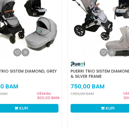
 TRIO SISTEM DIAMOND, GREY
PUERRI TRIO SISTEM DIAMON
& SILVER FRAME
00
BAM
750,00
BAM
Ušteda
Uš
BAM
1.050,00
BAM
300,00
BAM
30
KUPI
KUPI