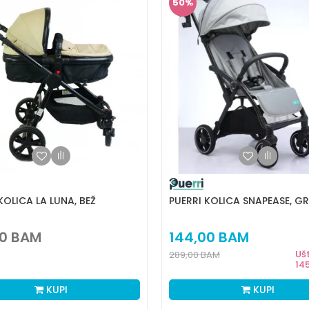
50
%
KOLICA LA LUNA, BEŽ
PUERRI KOLICA SNAPEASE, GR
0
BAM
144,00
BAM
Uš
289,00
BAM
14
KUPI
KUPI