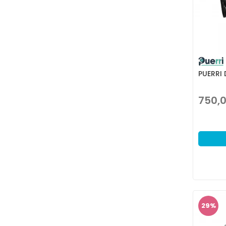
PUERRI
750,
29
%