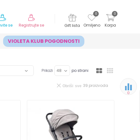
MOGUĆNOST ISPORUKE ZA 24H!
0
0
avite se
Registrujte se
Omiljeno
Korpa
Gift lista
VIOLETA KLUB POGODNOSTI
Prikaži
po strani
39
proizvoda
Obriši sve
0