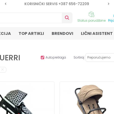
KORISNIČKI SERVIS +387 656-72209
Status porudžbine
Prij
KCIJA
TOP ARTIKLI
BRENDOVI
LIČNI ASISTENT
PUERRI
Autopretraga
Sortiraj