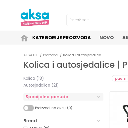
4H!
SIGURNO PLAĆANJE PLATNIM KARTICAMA!
Pretraži sajt
KATEGORIJE PROIZVODA
NOVO
A
AKSA BIH
Proizvodi
Kolica i autosjedalice
Kolica i autosjedalice | 
Kolica
(18)
puerri
Autosjedalice
(21)
Specijalne ponude
Proizvodi na akciji (0)
Brend