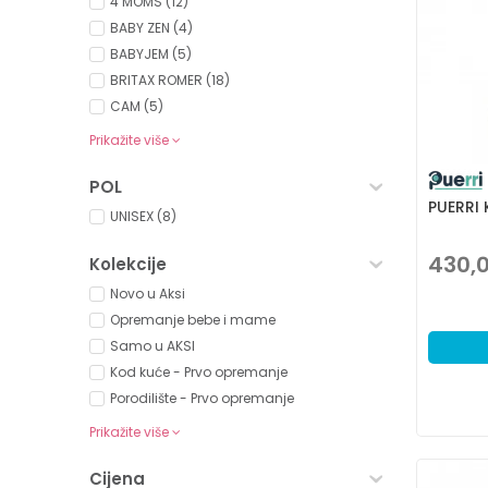
4 MOMS (12)
BABY ZEN (4)
BABYJEM (5)
BRITAX ROMER (18)
CAM (5)
Prikažite više
POL
PUERRI
UNISEX (8)
430,
Kolekcije
Novo u Aksi
Opremanje bebe i mame
Samo u AKSI
Kod kuće - Prvo opremanje
Porodilište - Prvo opremanje
Prikažite više
Cijena